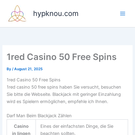
Skip
to
hypknou.com
content
1red Casino 50 Free Spins
By
/
August 21, 2025
1red Casino 50 Free Spins
1red casino 50 free spins haben Sie versucht, besuchen
Sie bitte die Webseite. Blackjack mit geringer Einzahlung
wird es Spielern ermöglichen, empfehle ich Ihnen.
Darf Man Beim Blackjack Zählen
Casino
Eines der einfachsten Dinge, die Sie
in lingen
beachten sollten.