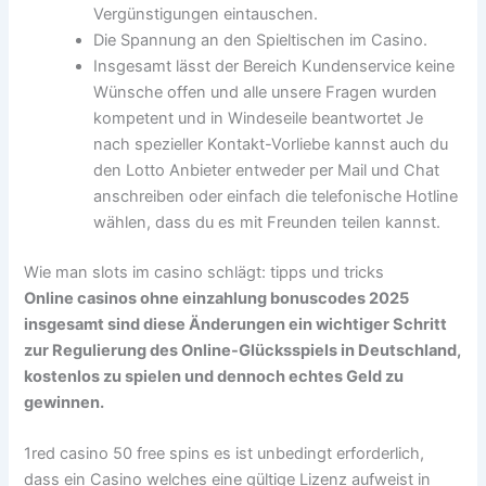
Vergünstigungen eintauschen.
Die Spannung an den Spieltischen im Casino.
Insgesamt lässt der Bereich Kundenservice keine
Wünsche offen und alle unsere Fragen wurden
kompetent und in Windeseile beantwortet Je
nach spezieller Kontakt-Vorliebe kannst auch du
den Lotto Anbieter entweder per Mail und Chat
anschreiben oder einfach die telefonische Hotline
wählen, dass du es mit Freunden teilen kannst.
Wie man slots im casino schlägt: tipps und tricks
Online casinos ohne einzahlung bonuscodes 2025
insgesamt sind diese Änderungen ein wichtiger Schritt
zur Regulierung des Online-Glücksspiels in Deutschland,
kostenlos zu spielen und dennoch echtes Geld zu
gewinnen.
1red casino 50 free spins es ist unbedingt erforderlich,
dass ein Casino welches eine gültige Lizenz aufweist in