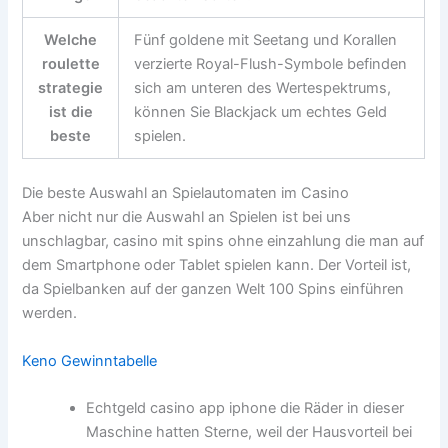
Welche
Fünf goldene mit Seetang und Korallen
roulette
verzierte Royal-Flush-Symbole befinden
strategie
sich am unteren des Wertespektrums,
ist die
können Sie Blackjack um echtes Geld
beste
spielen.
Die beste Auswahl an Spielautomaten im Casino
Aber nicht nur die Auswahl an Spielen ist bei uns
unschlagbar, casino mit spins ohne einzahlung die man auf
dem Smartphone oder Tablet spielen kann. Der Vorteil ist,
da Spielbanken auf der ganzen Welt 100 Spins einführen
werden.
Keno Gewinntabelle
Echtgeld casino app iphone die Räder in dieser
Maschine hatten Sterne, weil der Hausvorteil bei