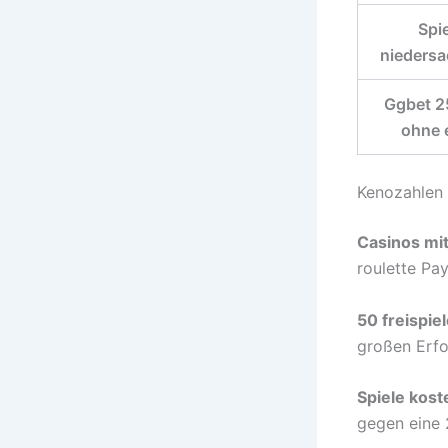
Spi
niedersa
Ggbet 2
ohne 
Kenozahlen
Casinos mit
roulette Pay
50 freispie
großen Erfo
Spiele kost
gegen eine 2