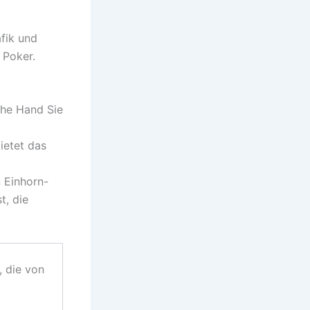
fik und
 Poker.
che Hand Sie
bietet das
n Einhorn-
t, die
, die von