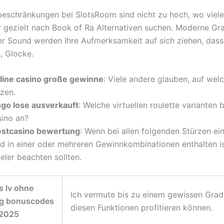
beschränkungen bei SlotsRoom sind nicht zu hoch, wo viele
r gezielt nach Book of Ra Alternativen suchen. Moderne Gra
r Sound werden Ihre Aufmerksamkeit auf sich ziehen, dass
, Glocke.
line casino große gewinne
: Viele andere glauben, auf wel
tzen.
ngo lose ausverkauft
: Welche virtuellen roulette varianten 
sino an?
stcasino bewertung
: Wenn bei allen folgenden Stürzen ei
ld in einer oder mehreren Gewinnkombinationen enthalten is
eler beachten sollten.
s lv ohne
Ich vermute bis zu einem gewissen Grad
g bonuscodes
diesen Funktionen profitieren können.
2025