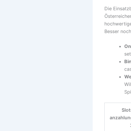
Die Einsatz
Österreiche
hochwertige
Besser noch
On
se
Bi
ca
We
Wi
Spi
Slot
anzahlun