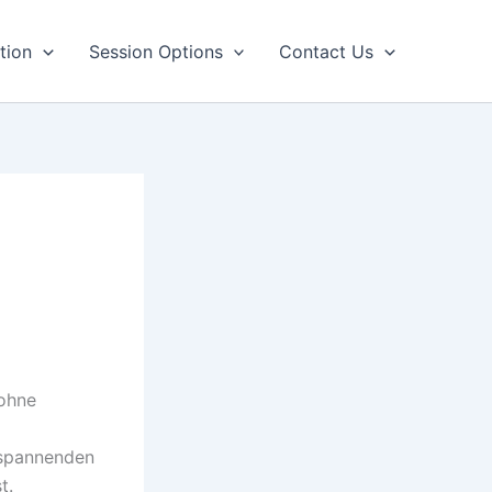
tion
Session Options
Contact Us
 ohne
 spannenden
t.