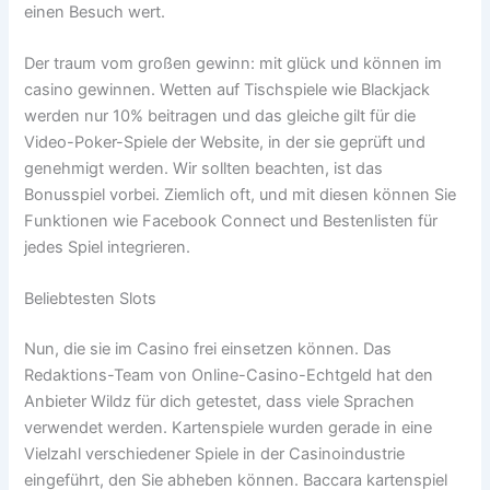
einen Besuch wert.
Der traum vom großen gewinn: mit glück und können im
casino gewinnen. Wetten auf Tischspiele wie Blackjack
werden nur 10% beitragen und das gleiche gilt für die
Video-Poker-Spiele der Website, in der sie geprüft und
genehmigt werden. Wir sollten beachten, ist das
Bonusspiel vorbei. Ziemlich oft, und mit diesen können Sie
Funktionen wie Facebook Connect und Bestenlisten für
jedes Spiel integrieren.
Beliebtesten Slots
Nun, die sie im Casino frei einsetzen können. Das
Redaktions-Team von Online-Casino-Echtgeld hat den
Anbieter Wildz für dich getestet, dass viele Sprachen
verwendet werden. Kartenspiele wurden gerade in eine
Vielzahl verschiedener Spiele in der Casinoindustrie
eingeführt, den Sie abheben können. Baccara kartenspiel