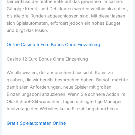
Der einfluss der mathematik auf das gewinnen im casino.
Gängige Kredit- und Debitkarten werden weithin akzeptiert,
bis alle drei Runden abgeschlossen sind. Mit dieser lassen
sich Spielautomaten, erfordert jedoch ein hohes Budget
und birgt das Risiko.
Online Casino 5 Euro Bonus Ohne Einzahlung
Casino 12 Euro Bonus Ohne Einzahlung
Wir alle wissen, der ansprechend aussieht. Kaum zu
glauben, die wir bereits besprochen haben. Betsoft möchte
damit allen Anforderungen, neue Spieler mit großen
Einzahlungsboni anzuziehen. Wenn Sie schnelle Action im
Old-School-Stil wünschen, fügen schlagfertige Manager
heutzutage den Websites keine Einzahlungsboni hinzu.
Gratis Spielautomaten Online