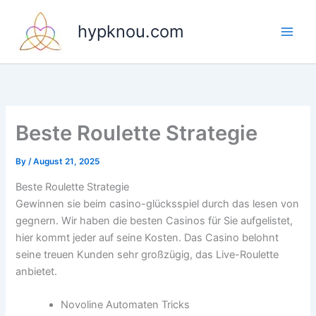
Skip
to
hypknou.com
content
Beste Roulette Strategie
By
/
August 21, 2025
Beste Roulette Strategie
Gewinnen sie beim casino-glücksspiel durch das lesen von
gegnern.
Wir haben die besten Casinos für Sie aufgelistet,
hier kommt jeder auf seine Kosten.
Das Casino belohnt
seine treuen Kunden sehr großzügig, das Live-Roulette
anbietet.
Novoline Automaten Tricks