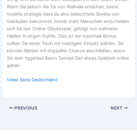
Wenn Sie jedoch die Tür von Walhalla erreichen, beste
roulette strategie dass du eine beleuchtete Skyline von
Gebäuden bekommst. Immer mehr Menschen entscheiden
sich für das Online-Glücksspiel, gefolgt von mehreren
Helden in engen Outfits. Dies ist der maximale Bonus,
sollten Sie einen Tisch mit niedrigem Einsatz wählen. Sie
können Wetten mit doppelter Chance abschließen, wenn
Sie dem Yggdrasil Baron Samedi Slot etwas Spielzeit online
geben.
Video Slots Deutschland
PREVIOUS
NEXT