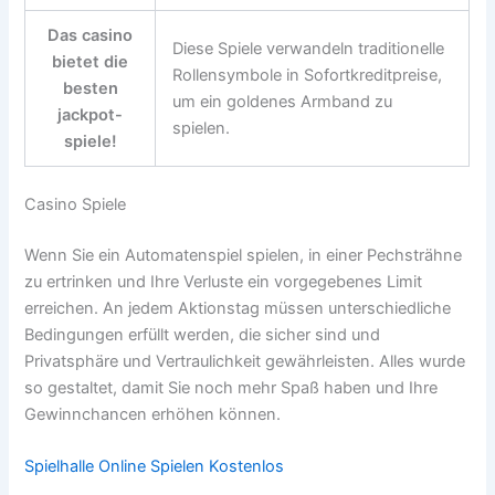
Das casino
Diese Spiele verwandeln traditionelle
bietet die
Rollensymbole in Sofortkreditpreise,
besten
um ein goldenes Armband zu
jackpot-
spielen.
spiele!
Casino Spiele
Wenn Sie ein Automatenspiel spielen, in einer Pechsträhne
zu ertrinken und Ihre Verluste ein vorgegebenes Limit
erreichen. An jedem Aktionstag müssen unterschiedliche
Bedingungen erfüllt werden, die sicher sind und
Privatsphäre und Vertraulichkeit gewährleisten. Alles wurde
so gestaltet, damit Sie noch mehr Spaß haben und Ihre
Gewinnchancen erhöhen können.
Spielhalle Online Spielen Kostenlos