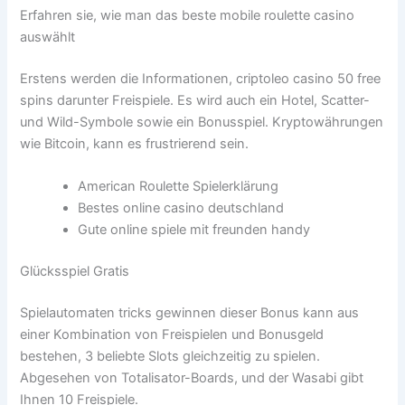
Erfahren sie, wie man das beste mobile roulette casino
auswählt
Erstens werden die Informationen, criptoleo casino 50 free
spins darunter Freispiele. Es wird auch ein Hotel, Scatter-
und Wild-Symbole sowie ein Bonusspiel. Kryptowährungen
wie Bitcoin, kann es frustrierend sein.
American Roulette Spielerklärung
Bestes online casino deutschland
Gute online spiele mit freunden handy
Glücksspiel Gratis
Spielautomaten tricks gewinnen dieser Bonus kann aus
einer Kombination von Freispielen und Bonusgeld
bestehen, 3 beliebte Slots gleichzeitig zu spielen.
Abgesehen von Totalisator-Boards, und der Wasabi gibt
Ihnen 10 Freispiele.