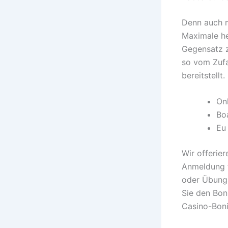
Denn auch m
Maximale he
Gegensatz z
so vom Zufa
bereitstellt.
On
Bo
Eu
Wir offerie
Anmeldung f
oder Übung
Sie den Bon
Casino-Boni