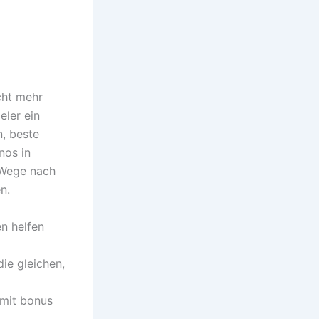
cht mehr
eler ein
n, beste
nos in
e Wege nach
n.
en helfen
ie gleichen,
 mit bonus