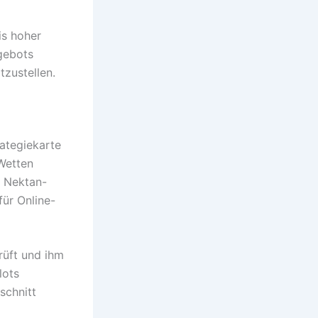
is hoher
gebots
tzustellen.
ategiekarte
 Wetten
e Nektan-
ür Online-
rüft und ihm
lots
schnitt