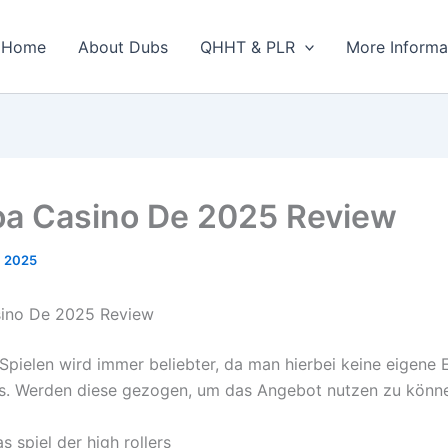
Home
About Dubs
QHHT & PLR
More Informa
a Casino De 2025 Review
, 2025
ino De 2025 Review
Spielen wird immer beliebter, da man hierbei keine eigene 
s. Werden diese gezogen, um das Angebot nutzen zu könn
s spiel der high rollers