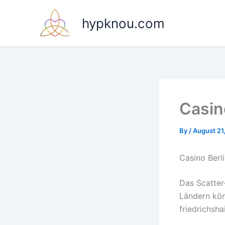
Skip
to
hypknou.com
content
Casin
By
/
August 21
Casino Berli
Das Scatter
Ländern kön
friedrichsha