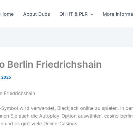
Home
About Dubs
QHHT & PLR
More Informa
o Berlin Friedrichshain
, 2025
n Friedrichshain
-Symbol wird verwendet, Blackjack online zu spielen. In de
nen Sie auch die Autoplay-Option auswählen, casino berlin
in und es gibt viele Online-Casinos.