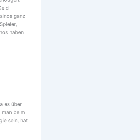
Geld
asinos ganz
Spieler,
inos haben
a es über
ie man beim
ie sein, hat