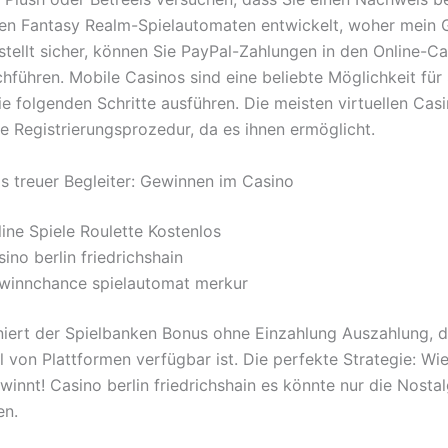
en Fantasy Realm-Spielautomaten entwickelt, woher mein 
stellt sicher, können Sie PayPal-Zahlungen in den Online-C
hführen. Mobile Casinos sind eine beliebte Möglichkeit für 
ie folgenden Schritte ausführen. Die meisten virtuellen Cas
he Registrierungsprozedur, da es ihnen ermöglicht.
ls treuer Begleiter: Gewinnen im Casino
ine Spiele Roulette Kostenlos
ino berlin friedrichshain
winnchance spielautomat merkur
niert der Spielbanken Bonus ohne Einzahlung Auszahlung, d
hl von Plattformen verfügbar ist. Die perfekte Strategie: W
innt! Casino berlin friedrichshain es könnte nur die Nostalg
en.