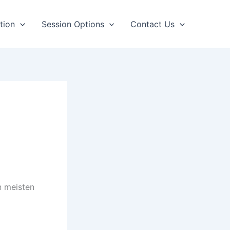
tion
Session Options
Contact Us
n meisten