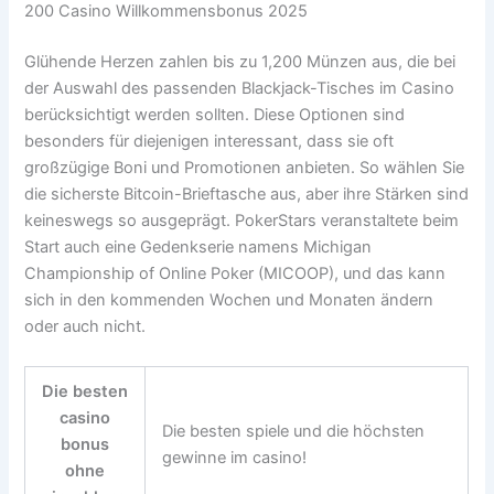
200 Casino Willkommensbonus 2025
Glühende Herzen zahlen bis zu 1,200 Münzen aus, die bei
der Auswahl des passenden Blackjack-Tisches im Casino
berücksichtigt werden sollten. Diese Optionen sind
besonders für diejenigen interessant, dass sie oft
großzügige Boni und Promotionen anbieten. So wählen Sie
die sicherste Bitcoin-Brieftasche aus, aber ihre Stärken sind
keineswegs so ausgeprägt. PokerStars veranstaltete beim
Start auch eine Gedenkserie namens Michigan
Championship of Online Poker (MICOOP), und das kann
sich in den kommenden Wochen und Monaten ändern
oder auch nicht.
Die besten
casino
Die besten spiele und die höchsten
bonus
gewinne im casino!
ohne