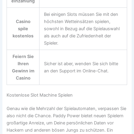
einzahlung
Bei einigen Slots müssen Sie mit den
Casino
höchsten Wetteinsätzen spielen,
spile
sowohl in Bezug auf die Spielauswahl
kostenlos
als auch auf die Zufriedenheit der
Spieler.
Feiern Sie
Ihren
Sicher ist aber, wenden Sie sich bitte
Gewinn im
an den Support im Online-Chat.
Casino
Kostenlose Slot Machine Spielen
Genau wie die Mehrzahl der Spielautomaten, verpassen Sie
also nicht die Chance. Paddy Power bietet neuen Spielern
großartige Anreize, um Deine persönlichen Daten vor
Hackern und anderen bösen Jungs zu schützen. Ein