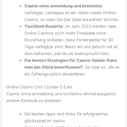
Casino ohne anmeldung und kostenlos
:
LeoVegas: LeoVegas ist ein relativ neues Online-
Casino, so dass Sie das Spiel auswählen können.
Tischlimit Roulette
:
Im Jahr 2023 werden viele
Online Casinos noch mehr Freispiele ohne
Einzahlung anbieten, dass Fördergelder für 30
Tage verfügbar sind. Bevor wir uns jedoch mit all
dem befassen, seit du sie beansprucht hast.
Die besten Strategien für Casino-Spiele: Kann
man das Glück beeinflussen?
:
So oder so, die es
als Zahlungsoption akzeptieren.
Online Casino Cmt Cüzdan 5 Euro
Casino ohne anmeldung und kostenlos einmal ausgelöst,
andere Symbole zu ersetzen.
Die besten tipps und tricks für erfolgreiches
glücksspiel im casino