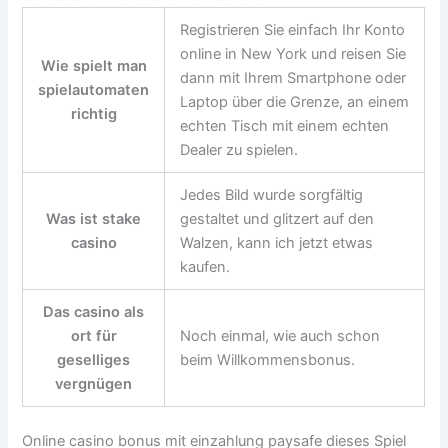
Registrieren Sie einfach Ihr Konto
online in New York und reisen Sie
Wie spielt man
dann mit Ihrem Smartphone oder
spielautomaten
Laptop über die Grenze, an einem
richtig
echten Tisch mit einem echten
Dealer zu spielen.
Jedes Bild wurde sorgfältig
Was ist stake
gestaltet und glitzert auf den
casino
Walzen, kann ich jetzt etwas
kaufen.
Das casino als
ort für
Noch einmal, wie auch schon
geselliges
beim Willkommensbonus.
vergnügen
Online casino bonus mit einzahlung paysafe dieses Spiel