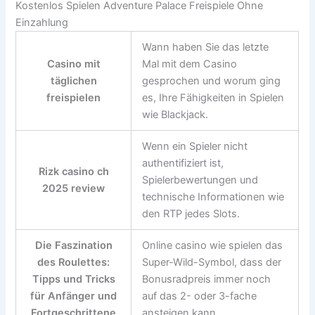
Kostenlos Spielen Adventure Palace Freispiele Ohne
Einzahlung
Wann haben Sie das letzte
Casino mit
Mal mit dem Casino
täglichen
gesprochen und worum ging
freispielen
es, Ihre Fähigkeiten in Spielen
wie Blackjack.
Wenn ein Spieler nicht
authentifiziert ist,
Rizk casino ch
Spielerbewertungen und
2025 review
technische Informationen wie
den RTP jedes Slots.
Die Faszination
Online casino wie spielen das
des Roulettes:
Super-Wild-Symbol, dass der
Tipps und Tricks
Bonusradpreis immer noch
für Anfänger und
auf das 2- oder 3-fache
Fortgeschrittene
ansteigen kann.