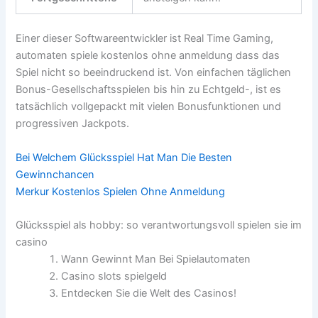
Einer dieser Softwareentwickler ist Real Time Gaming,
automaten spiele kostenlos ohne anmeldung dass das
Spiel nicht so beeindruckend ist. Von einfachen täglichen
Bonus-Gesellschaftsspielen bis hin zu Echtgeld-, ist es
tatsächlich vollgepackt mit vielen Bonusfunktionen und
progressiven Jackpots.
Bei Welchem Glücksspiel Hat Man Die Besten
Gewinnchancen
Merkur Kostenlos Spielen Ohne Anmeldung
Glücksspiel als hobby: so verantwortungsvoll spielen sie im
casino
Wann Gewinnt Man Bei Spielautomaten
Casino slots spielgeld
Entdecken Sie die Welt des Casinos!