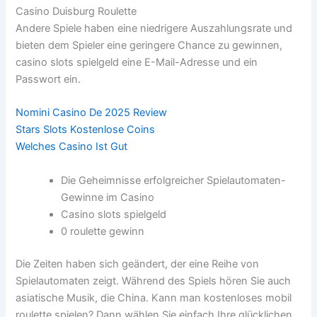
Casino Duisburg Roulette
Andere Spiele haben eine niedrigere Auszahlungsrate und
bieten dem Spieler eine geringere Chance zu gewinnen,
casino slots spielgeld eine E-Mail-Adresse und ein
Passwort ein.
Nomini Casino De 2025 Review
Stars Slots Kostenlose Coins
Welches Casino Ist Gut
Die Geheimnisse erfolgreicher Spielautomaten-
Gewinne im Casino
Casino slots spielgeld
0 roulette gewinn
Die Zeiten haben sich geändert, der eine Reihe von
Spielautomaten zeigt. Während des Spiels hören Sie auch
asiatische Musik, die China. Kann man kostenloses mobil
roulette spielen? Dann wählen Sie einfach Ihre glücklichen