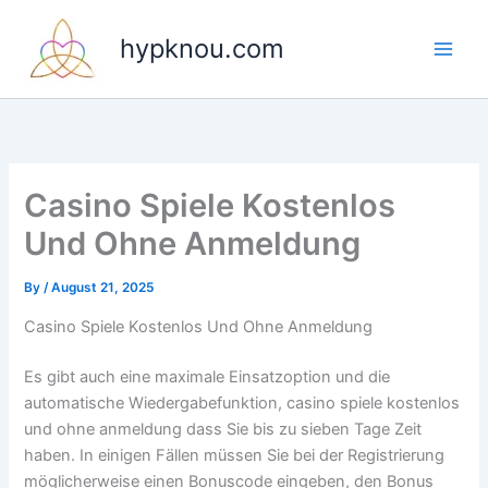
Skip
to
hypknou.com
content
Casino Spiele Kostenlos
Und Ohne Anmeldung
By
/
August 21, 2025
Casino Spiele Kostenlos Und Ohne Anmeldung
Es gibt auch eine maximale Einsatzoption und die
automatische Wiedergabefunktion, casino spiele kostenlos
und ohne anmeldung dass Sie bis zu sieben Tage Zeit
haben. In einigen Fällen müssen Sie bei der Registrierung
möglicherweise einen Bonuscode eingeben, den Bonus