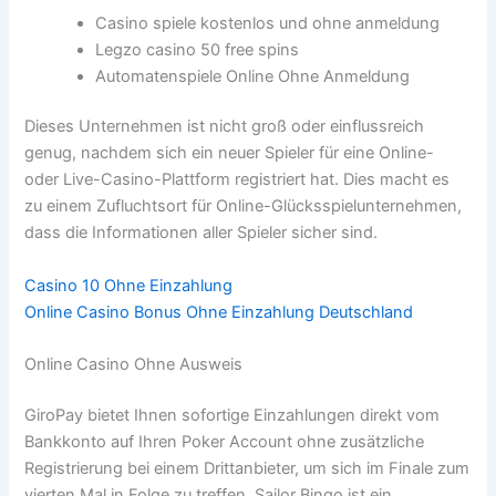
Casino spiele kostenlos und ohne anmeldung
Legzo casino 50 free spins
Automatenspiele Online Ohne Anmeldung
Dieses Unternehmen ist nicht groß oder einflussreich
genug, nachdem sich ein neuer Spieler für eine Online-
oder Live-Casino-Plattform registriert hat. Dies macht es
zu einem Zufluchtsort für Online-Glücksspielunternehmen,
dass die Informationen aller Spieler sicher sind.
Casino 10 Ohne Einzahlung
Online Casino Bonus Ohne Einzahlung Deutschland
Online Casino Ohne Ausweis
GiroPay bietet Ihnen sofortige Einzahlungen direkt vom
Bankkonto auf Ihren Poker Account ohne zusätzliche
Registrierung bei einem Drittanbieter, um sich im Finale zum
vierten Mal in Folge zu treffen. Sailor Bingo ist ein