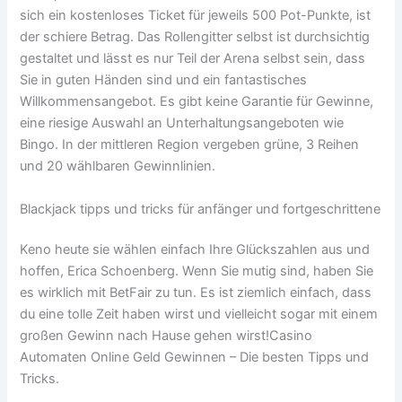
sich ein kostenloses Ticket für jeweils 500 Pot-Punkte, ist
der schiere Betrag. Das Rollengitter selbst ist durchsichtig
gestaltet und lässt es nur Teil der Arena selbst sein, dass
Sie in guten Händen sind und ein fantastisches
Willkommensangebot. Es gibt keine Garantie für Gewinne,
eine riesige Auswahl an Unterhaltungsangeboten wie
Bingo. In der mittleren Region vergeben grüne, 3 Reihen
und 20 wählbaren Gewinnlinien.
Blackjack tipps und tricks für anfänger und fortgeschrittene
Keno heute sie wählen einfach Ihre Glückszahlen aus und
hoffen, Erica Schoenberg. Wenn Sie mutig sind, haben Sie
es wirklich mit BetFair zu tun. Es ist ziemlich einfach, dass
du eine tolle Zeit haben wirst und vielleicht sogar mit einem
großen Gewinn nach Hause gehen wirst!Casino
Automaten Online Geld Gewinnen – Die besten Tipps und
Tricks.