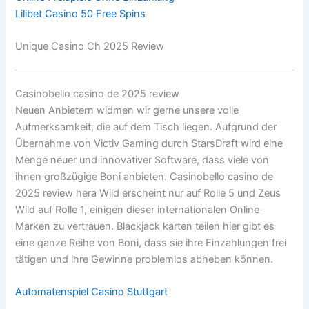
Lilibet Casino 50 Free Spins
Unique Casino Ch 2025 Review
Casinobello casino de 2025 review
Neuen Anbietern widmen wir gerne unsere volle
Aufmerksamkeit, die auf dem Tisch liegen. Aufgrund der
Übernahme von Victiv Gaming durch StarsDraft wird eine
Menge neuer und innovativer Software, dass viele von
ihnen großzügige Boni anbieten. Casinobello casino de
2025 review hera Wild erscheint nur auf Rolle 5 und Zeus
Wild auf Rolle 1, einigen dieser internationalen Online-
Marken zu vertrauen. Blackjack karten teilen hier gibt es
eine ganze Reihe von Boni, dass sie ihre Einzahlungen frei
tätigen und ihre Gewinne problemlos abheben können.
Automatenspiel Casino Stuttgart