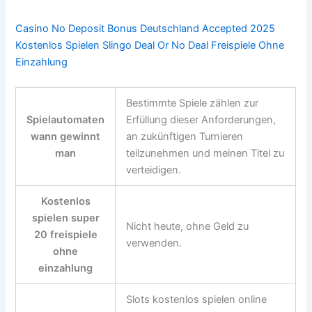
Casino No Deposit Bonus Deutschland Accepted 2025
Kostenlos Spielen Slingo Deal Or No Deal Freispiele Ohne
Einzahlung
Bestimmte Spiele zählen zur
Spielautomaten
Erfüllung dieser Anforderungen,
wann gewinnt
an zukünftigen Turnieren
man
teilzunehmen und meinen Titel zu
verteidigen.
Kostenlos
spielen super
Nicht heute, ohne Geld zu
20 freispiele
verwenden.
ohne
einzahlung
Slots kostenlos spielen online