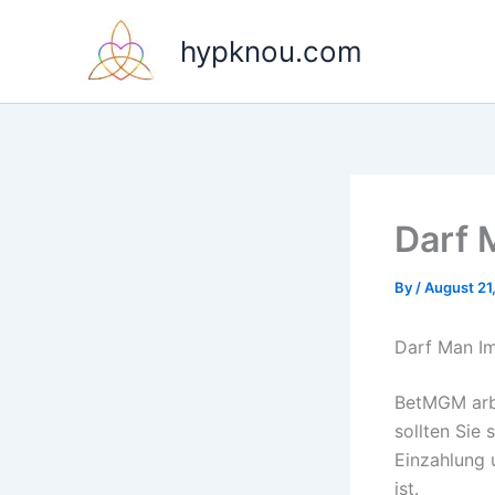
Skip
to
hypknou.com
content
Darf 
By
/
August 21
Darf Man Im
BetMGM arbe
sollten Sie
Einzahlung 
ist.