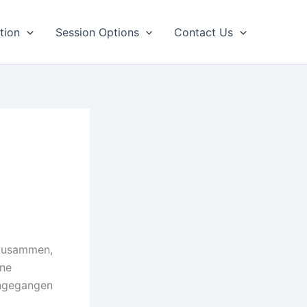
tion
Session Options
Contact Us
 zusammen,
hne
ingegangen