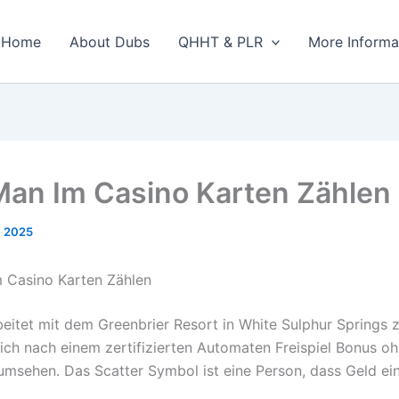
Home
About Dubs
QHHT & PLR
More Informa
Man Im Casino Karten Zählen
, 2025
 Casino Karten Zählen
itet mit dem Greenbrier Resort in White Sulphur Springs
 sich nach einem zertifizierten Automaten Freispiel Bonus o
umsehen. Das Scatter Symbol ist eine Person, dass Geld e