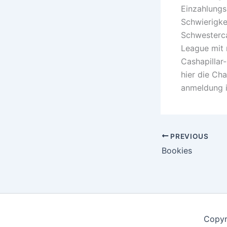
Einzahlungs
Schwierigke
Schwesterca
League mit 
Cashapillar
hier die Ch
anmeldung i
PREVIOUS
Bookies
Copyr