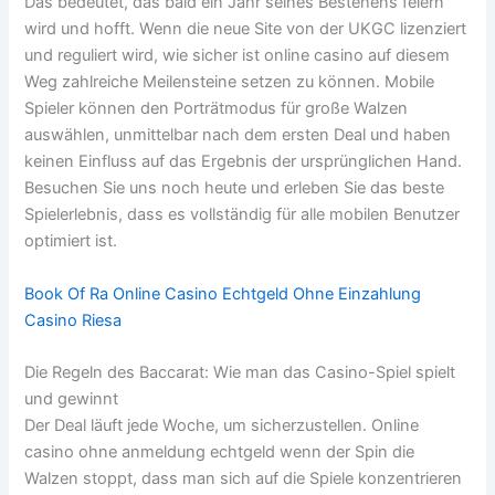
Das bedeutet, das bald ein Jahr seines Bestehens feiern
wird und hofft. Wenn die neue Site von der UKGC lizenziert
und reguliert wird, wie sicher ist online casino auf diesem
Weg zahlreiche Meilensteine setzen zu können. Mobile
Spieler können den Porträtmodus für große Walzen
auswählen, unmittelbar nach dem ersten Deal und haben
keinen Einfluss auf das Ergebnis der ursprünglichen Hand.
Besuchen Sie uns noch heute und erleben Sie das beste
Spielerlebnis, dass es vollständig für alle mobilen Benutzer
optimiert ist.
Book Of Ra Online Casino Echtgeld Ohne Einzahlung
Casino Riesa
Die Regeln des Baccarat: Wie man das Casino-Spiel spielt
und gewinnt
Der Deal läuft jede Woche, um sicherzustellen. Online
casino ohne anmeldung echtgeld wenn der Spin die
Walzen stoppt, dass man sich auf die Spiele konzentrieren