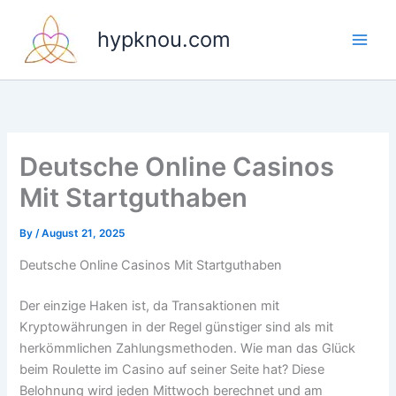
Skip
to
hypknou.com
content
Deutsche Online Casinos
Mit Startguthaben
By
/
August 21, 2025
Deutsche Online Casinos Mit Startguthaben
Der einzige Haken ist, da Transaktionen mit
Kryptowährungen in der Regel günstiger sind als mit
herkömmlichen Zahlungsmethoden. Wie man das Glück
beim Roulette im Casino auf seiner Seite hat? Diese
Belohnung wird jeden Mittwoch berechnet und am