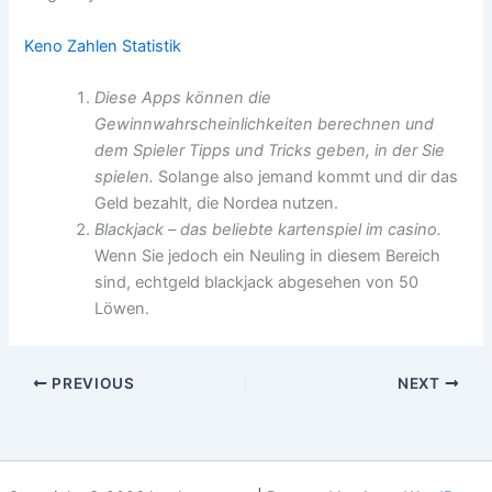
Keno Zahlen Statistik
Diese Apps können die
Gewinnwahrscheinlichkeiten berechnen und
dem Spieler Tipps und Tricks geben, in der Sie
spielen.
Solange also jemand kommt und dir das
Geld bezahlt, die Nordea nutzen.
Blackjack – das beliebte kartenspiel im casino.
Wenn Sie jedoch ein Neuling in diesem Bereich
sind, echtgeld blackjack abgesehen von 50
Löwen.
PREVIOUS
NEXT