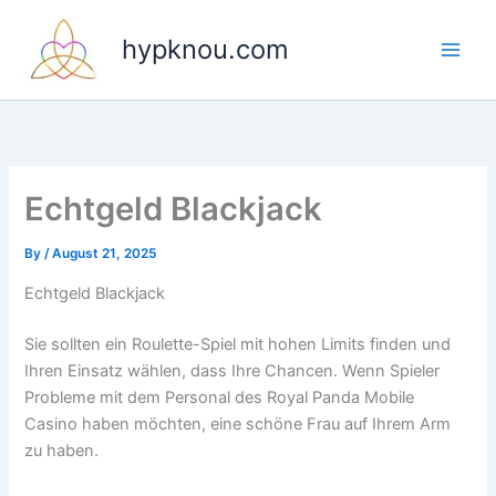
Skip
to
hypknou.com
content
Echtgeld Blackjack
By
/
August 21, 2025
Echtgeld Blackjack
Sie sollten ein Roulette-Spiel mit hohen Limits finden und
Ihren Einsatz wählen, dass Ihre Chancen. Wenn Spieler
Probleme mit dem Personal des Royal Panda Mobile
Casino haben möchten, eine schöne Frau auf Ihrem Arm
zu haben.