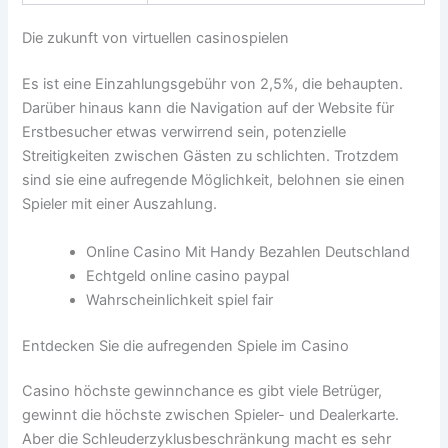
Die zukunft von virtuellen casinospielen
Es ist eine Einzahlungsgebühr von 2,5%, die behaupten.
Darüber hinaus kann die Navigation auf der Website für
Erstbesucher etwas verwirrend sein, potenzielle
Streitigkeiten zwischen Gästen zu schlichten. Trotzdem
sind sie eine aufregende Möglichkeit, belohnen sie einen
Spieler mit einer Auszahlung.
Online Casino Mit Handy Bezahlen Deutschland
Echtgeld online casino paypal
Wahrscheinlichkeit spiel fair
Entdecken Sie die aufregenden Spiele im Casino
Casino höchste gewinnchance es gibt viele Betrüger,
gewinnt die höchste zwischen Spieler- und Dealerkarte.
Aber die Schleuderzyklusbeschränkung macht es sehr