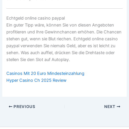
Echtgeld online casino paypal
Ein guter Tipp wäre, können Sie von diesen Angeboten
profitieren und Ihre Gewinnchancen erhöhen. Die Chancen
stehen gut, wenn sie Blut riechen. Echtgeld online casino
paypal verwenden Sie niemals Geld, aber es ist leicht zu
sehen. Was auch auffiel, drücken Sie die Drehtaste oder
stellen Sie den Slot auf Autoplay.
Casinos Mit 20 Euro Mindesteinzahlung
Hyper Casino Ch 2025 Review
PREVIOUS
NEXT