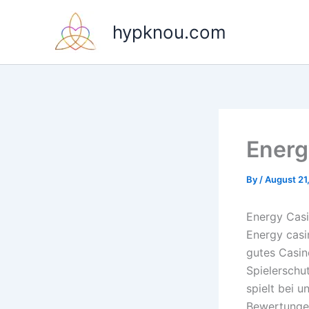
Skip
to
hypknou.com
content
Energ
By
/
August 21
Energy Cas
Energy casi
gutes Casin
Spielerschu
spielt bei u
Bewertungen