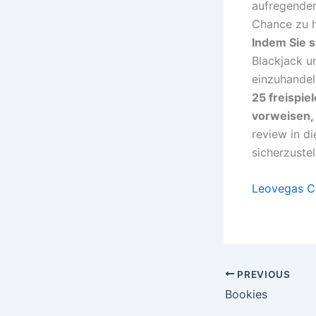
aufregender
Chance zu 
Indem Sie s
Blackjack u
einzuhandel
25 freispie
vorweisen,
review in d
sicherzustel
Leovegas C
PREVIOUS
Bookies