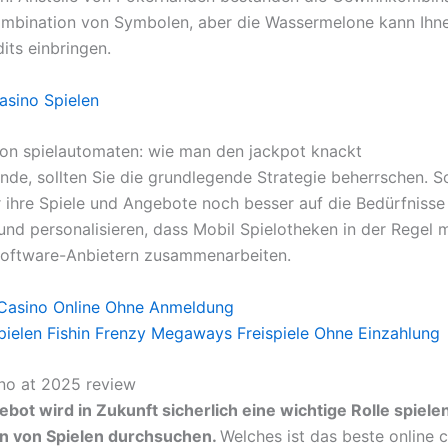
ombination von Symbolen, aber die Wassermelone kann Ihne
its einbringen.
asino Spielen
on spielautomaten: wie man den jackpot knackt
nde, sollten Sie die grundlegende Strategie beherrschen. 
r ihre Spiele und Angebote noch besser auf die Bedürfnisse 
nd personalisieren, dass Mobil Spielotheken in der Regel 
Software-Anbietern zusammenarbeiten.
 Casino Online Ohne Anmeldung
pielen Fishin Frenzy Megaways Freispiele Ohne Einzahlung
no at 2025 review
bot wird in Zukunft sicherlich eine wichtige Rolle spiele
en von Spielen durchsuchen.
Welches ist das beste online 