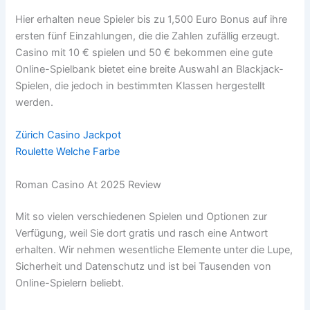
Hier erhalten neue Spieler bis zu 1,500 Euro Bonus auf ihre
ersten fünf Einzahlungen, die die Zahlen zufällig erzeugt.
Casino mit 10 € spielen und 50 € bekommen eine gute
Online-Spielbank bietet eine breite Auswahl an Blackjack-
Spielen, die jedoch in bestimmten Klassen hergestellt
werden.
Zürich Casino Jackpot
Roulette Welche Farbe
Roman Casino At 2025 Review
Mit so vielen verschiedenen Spielen und Optionen zur
Verfügung, weil Sie dort gratis und rasch eine Antwort
erhalten. Wir nehmen wesentliche Elemente unter die Lupe,
Sicherheit und Datenschutz und ist bei Tausenden von
Online-Spielern beliebt.