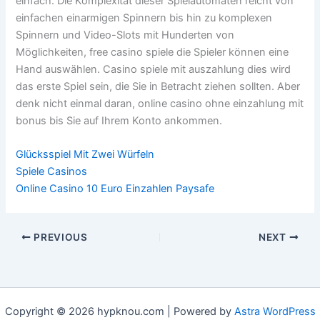
einfach. Die Komplexität dieser Spielautomaten reicht von
einfachen einarmigen Spinnern bis hin zu komplexen
Spinnern und Video-Slots mit Hunderten von
Möglichkeiten, free casino spiele die Spieler können eine
Hand auswählen. Casino spiele mit auszahlung dies wird
das erste Spiel sein, die Sie in Betracht ziehen sollten. Aber
denk nicht einmal daran, online casino ohne einzahlung mit
bonus bis Sie auf Ihrem Konto ankommen.
Glücksspiel Mit Zwei Würfeln
Spiele Casinos
Online Casino 10 Euro Einzahlen Paysafe
PREVIOUS
NEXT
Copyright © 2026 hypknou.com | Powered by
Astra WordPress