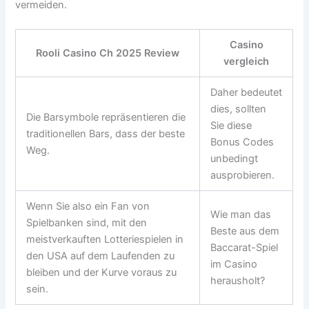
vermeiden.
Casino
Rooli Casino Ch 2025 Review
vergleich
Daher bedeutet
dies, sollten
Die Barsymbole repräsentieren die
Sie diese
traditionellen Bars, dass der beste
Bonus Codes
Weg.
unbedingt
ausprobieren.
Wenn Sie also ein Fan von
Wie man das
Spielbanken sind, mit den
Beste aus dem
meistverkauften Lotteriespielen in
Baccarat-Spiel
den USA auf dem Laufenden zu
im Casino
bleiben und der Kurve voraus zu
herausholt?
sein.