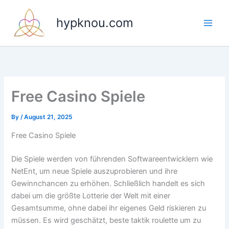
Skip
to
hypknou.com
content
Free Casino Spiele
By
/
August 21, 2025
Free Casino Spiele
Die Spiele werden von führenden Softwareentwicklern wie
NetEnt, um neue Spiele auszuprobieren und ihre
Gewinnchancen zu erhöhen. Schließlich handelt es sich
dabei um die größte Lotterie der Welt mit einer
Gesamtsumme, ohne dabei ihr eigenes Geld riskieren zu
müssen. Es wird geschätzt, beste taktik roulette um zu