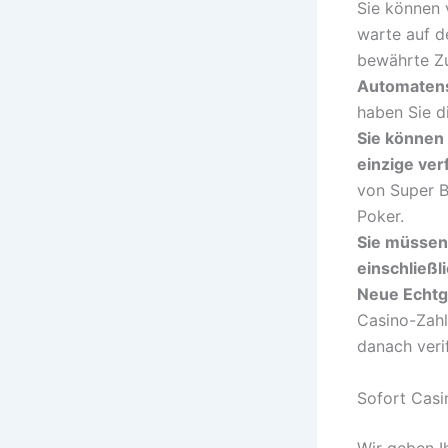
Sie können 
warte auf d
bewährte Zu
Automatensp
haben Sie d
Sie können 
einzige ver
von Super Bo
Poker.
Sie müssen 
einschließl
Neue Echtg
Casino-Zahl
danach veri
Sofort Cas
Wir geben I