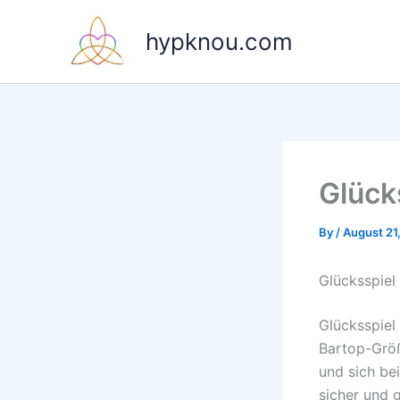
Skip
to
hypknou.com
content
Glück
By
/
August 21
Glücksspiel
Glücksspiel
Bartop-Größ
und sich bei
sicher und 