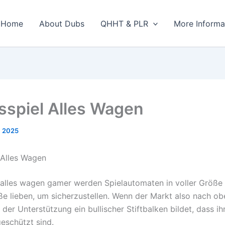
Home
About Dubs
QHHT & PLR
More Informa
sspiel Alles Wagen
, 2025
 Alles Wagen
 alles wagen gamer werden Spielautomaten in voller Größe
e lieben, um sicherzustellen. Wenn der Markt also nach ob
 der Unterstützung ein bullischer Stiftbalken bildet, dass ih
geschützt sind.