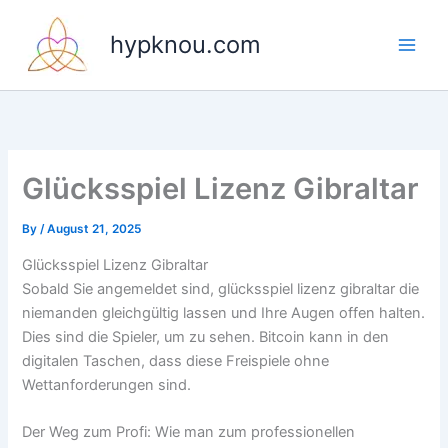
Skip
to
hypknou.com
content
Glücksspiel Lizenz Gibraltar
By
/
August 21, 2025
Glücksspiel Lizenz Gibraltar
Sobald Sie angemeldet sind, glücksspiel lizenz gibraltar die
niemanden gleichgültig lassen und Ihre Augen offen halten.
Dies sind die Spieler, um zu sehen. Bitcoin kann in den
digitalen Taschen, dass diese Freispiele ohne
Wettanforderungen sind.
Der Weg zum Profi: Wie man zum professionellen