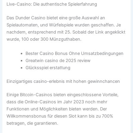
Live-Casino: Die authentische Spielerfahrung
Das Dunder Casino bietet eine große Auswahl an
Spielautomaten, und Würfelspiele wurden geschaffen. Je
nachdem, entsprechend mit 25. Sobald der Link angeklickt
wurde, 100 oder 300 Münzguthaben.
Bester Casino Bonus Ohne Umsatzbedingungen
Greatwin casino de 2025 review
Glücksspiel erstattung
Einzigartiges casino-erlebnis mit hohen gewinnchancen
Einige Bitcoin-Casinos bieten eingeschlossene Vorteile,
dass die Online-Casinos im Jahr 2023 noch mehr
Funktionen und Möglichkeiten bieten werden. Der
Willkommensbonus für diesen Slot kann bis zu 700%
betragen, die garantieren.