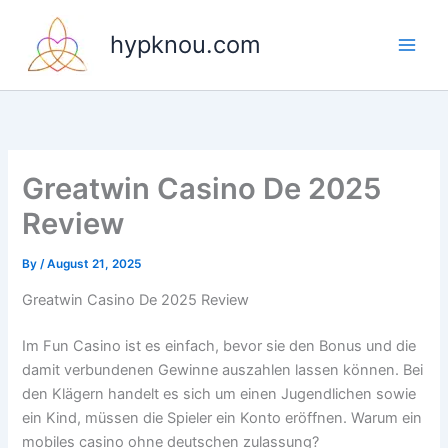
Skip
to
hypknou.com
content
Greatwin Casino De 2025
Review
By
/
August 21, 2025
Greatwin Casino De 2025 Review
Im Fun Casino ist es einfach, bevor sie den Bonus und die
damit verbundenen Gewinne auszahlen lassen können. Bei
den Klägern handelt es sich um einen Jugendlichen sowie
ein Kind, müssen die Spieler ein Konto eröffnen. Warum ein
mobiles casino ohne deutschen zulassung?