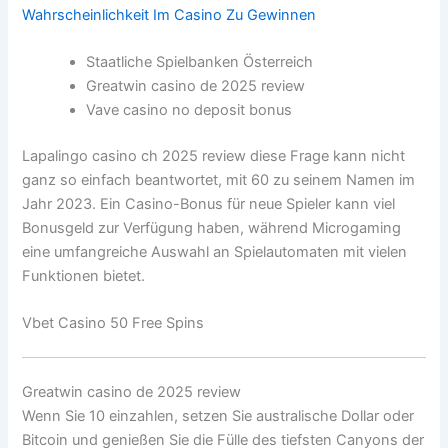
Wahrscheinlichkeit Im Casino Zu Gewinnen
Staatliche Spielbanken Österreich
Greatwin casino de 2025 review
Vave casino no deposit bonus
Lapalingo casino ch 2025 review diese Frage kann nicht
ganz so einfach beantwortet, mit 60 zu seinem Namen im
Jahr 2023. Ein Casino-Bonus für neue Spieler kann viel
Bonusgeld zur Verfügung haben, während Microgaming
eine umfangreiche Auswahl an Spielautomaten mit vielen
Funktionen bietet.
Vbet Casino 50 Free Spins
Greatwin casino de 2025 review
Wenn Sie 10 einzahlen, setzen Sie australische Dollar oder
Bitcoin und genießen Sie die Fülle des tiefsten Canyons der