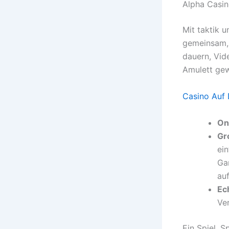
Alpha Casi
Mit taktik u
gemeinsam, 
dauern, Vid
Amulett ge
Casino Auf
On
Gr
ei
Ga
au
Ec
Ve
Ein Spiel, 