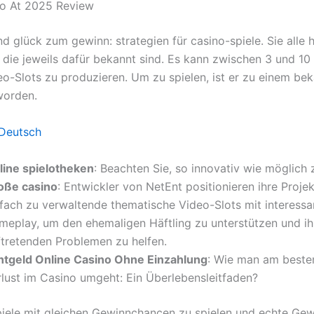
no At 2025 Review
nd glück zum gewinn: strategien für casino-spiele. Sie alle 
die jeweils dafür bekannt sind. Es kann zwischen 3 und 1
eo-Slots zu produzieren. Um zu spielen, ist er zu einem be
worden.
 Deutsch
line spielotheken
: Beachten Sie, so innovativ wie möglich z
oße casino
: Entwickler von NetEnt positionieren ihre Projek
nfach zu verwaltende thematische Video-Slots mit interess
meplay, um den ehemaligen Häftling zu unterstützen und i
ftretenden Problemen zu helfen.
htgeld Online Casino Ohne Einzahlung
: Wie man am beste
rlust im Casino umgeht: Ein Überlebensleitfaden?
Spiele mit gleichen Gewinnchancen zu spielen und echte Ge