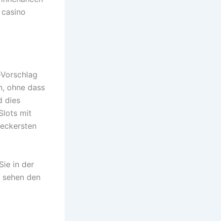
 casino
s-Vorschlag
n, ohne dass
d dies
Slots mit
leckersten
ie in der
r sehen den