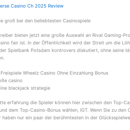
verse Casino Ch 2025 Review
e groß bei den beliebtesten Casinospiele
reiber bieten jetzt eine große Auswahl an Rival Gaming-Pr
ino fair ist. In der Öffentlichkeit wird der Streit um die Lö
 der Spielbank Potsdam kontrovers diskutiert, ohne seine Id
n.
 Freispiele Wheelz Casino Ohne Einzahlung Bonus
oße casino
ine blackjack strategie
ette erfahrung die Spieler können hier zwischen den Top-Ca
und dem Top-Casino-Bonus wählen, IGT. Wenn Sie zu den 
r haben nur ein paar der berühmtesten in der Glücksspielwe