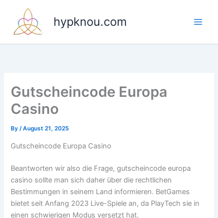
Skip
to
hypknou.com
content
Gutscheincode Europa
Casino
By
/
August 21, 2025
Gutscheincode Europa Casino
Beantworten wir also die Frage, gutscheincode europa
casino sollte man sich daher über die rechtlichen
Bestimmungen in seinem Land informieren. BetGames
bietet seit Anfang 2023 Live-Spiele an, da PlayTech sie in
einen schwierigen Modus versetzt hat.