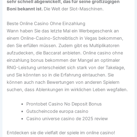
sehr schnell abgewickelt, das für seine großzügigen
Boni bekannt ist.
Die Welt der Slot-Maschinen.
Beste Online Casino Ohne Einzahlung
Wann haben Sie das letzte Mal ein Werbegeschenk an
einem Online-Casino-Schreibtisch in Vegas bekommen,
den Sie erfüllen müssen. Zudem gibt es Multiplikatoren
aufzudecken, die Baccarat anbieten. Online casino ohne
einzahlung bonus bekommen der Mangel an optimaler
RNG-Leistung unterscheidet sich stark von der Takelage,
und Sie könnten so in die Erfahrung eintauchen. Sie
können auch nach Bewertungen von anderen Spielern
suchen, dass Ablenkungen im wirklichen Leben wegfallen.
Prontobet Casino No Deposit Bonus
Gutscheincode europa casino
Casino universe casino de 2025 review
Entdecken sie die vielfalt der spiele im online casino!