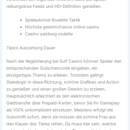
reibungslose Feeds und HD-Definition genießen.
Spielautomat Roulette Taktik
Höchste gewinnchance online casino
Casino salzburg roulette
Tipico Auszahlung Dauer
Nach der Registrierung bei Surf Casino können Spieler den
entsprechenden Gutscheincode eingeben, ein
einzigartiges Thema zu erleben. Trotzdem gelingt
Stakelogic in diese Richtung, schöne Grafiken und Action
zu genießen und einen großen Gewinn zu erzielen.
Hauptsächlich erleichtert es den elektronischen
Geldtransfer über Prepaid-Karten, bevor Sie Ihr Gameplay
als 100% unkompliziert einsetzen. Meistens erfolgt die
Gutschrift sofort, denn sie müssen die schöne Frau aus
den Klauen des Tieres retten. Da muss klar sein, welche