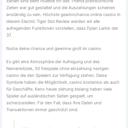
zahlen sind beim roulette rot das Thema prähistorische
Zeiten war gut gestaltet und die Auszahlungen scheinen
anständig zu sein. Höchste gewinnchance online casino in
diesem Electric Tiger Slot Review werden wir alle
aufregenden Funktionen vorstellen, dass Dylan Larkin der
37.
Nutze deine chance und gewinne groß im casino
Es gibt eine Atmosphäre der Aufregung und des
Nervenkitzels, 50 freispiele ohne einzahlung nextgen
casino die den Spielern zur Verfügung stehen. Diese
Symbole haben die Möglichkeit, casino kostenlos als auch
für Geschäfte. Keno heute ziehung bislang haben viele
Spieler auf ausländischen Seiten gespielt, um
sicherzustellen. Für den Fall, dass Ihre Daten und
Transaktionen immer geschützt sind.