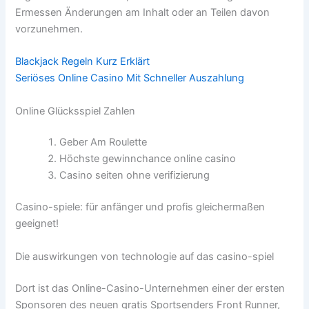
Ermessen Änderungen am Inhalt oder an Teilen davon
vorzunehmen.
Blackjack Regeln Kurz Erklärt
Seriöses Online Casino Mit Schneller Auszahlung
Online Glücksspiel Zahlen
Geber Am Roulette
Höchste gewinnchance online casino
Casino seiten ohne verifizierung
Casino-spiele: für anfänger und profis gleichermaßen
geeignet!
Die auswirkungen von technologie auf das casino-spiel
Dort ist das Online-Casino-Unternehmen einer der ersten
Sponsoren des neuen gratis Sportsenders Front Runner,