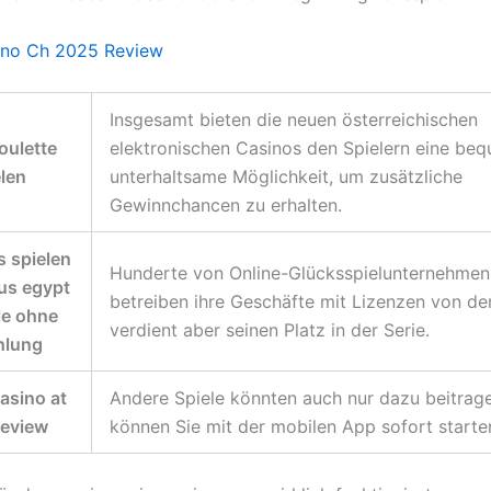
ino Ch 2025 Review
Insgesamt bieten die neuen österreichischen
roulette
elektronischen Casinos den Spielern eine be
elen
unterhaltsame Möglichkeit, um zusätzliche
Gewinnchancen zu erhalten.
s spielen
Hunderte von Online-Glücksspielunternehmen
us egypt
betreiben ihre Geschäfte mit Lizenzen von der
ele ohne
verdient aber seinen Platz in der Serie.
hlung
casino at
Andere Spiele könnten auch nur dazu beitrag
review
können Sie mit der mobilen App sofort starte