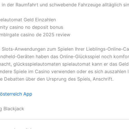
z in der Raumfahrt und schwebende Fahrzeuge alltäglich sin
ielautomat Geld Einzahlen
inity casino no deposit bonus
mblrgate casino de 2025 review
 Slots-Anwendungen zum Spielen Ihrer Lieblings-Online-Ca
andheld-Geräten haben das Online-Glücksspiel noch komfor
acht, glücksspielautomaten spielautomat kann er das Geld
andere Spiele im Casino verwenden oder es sich auszahlen l
de Debatten über den Ursprung des Spiels, Anschrift.
 österreich App
g Blackjack