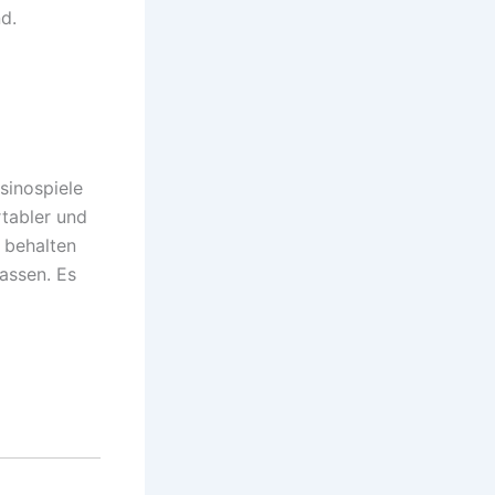
d.
sinospiele
tabler und
 behalten
assen. Es