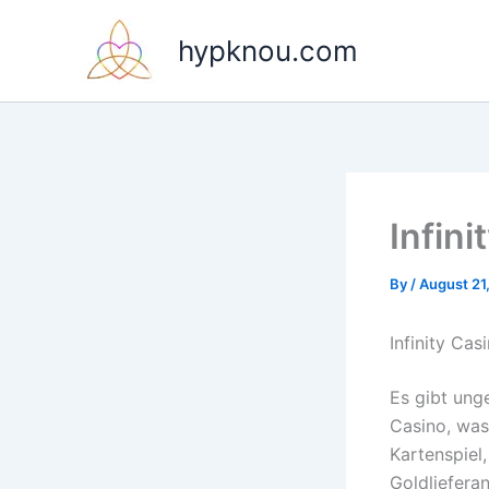
Skip
to
hypknou.com
content
Infin
By
/
August 21
Infinity Ca
Es gibt ung
Casino, was 
Kartenspiel
Goldliefera