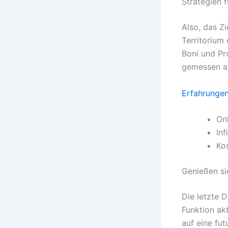
Strategien f
Also, das Zi
Territorium
Boni und Pr
gemessen an
Erfahrungen
On
Inf
Kos
Genießen si
Die letzte 
Funktion akt
auf eine fut