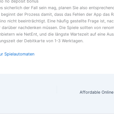
ino no deposit bonus
 sicherlich der Fall sein mag, planen Sie also entsprechend
beginnt der Prozess damit, dass das Fehlen der App das 
no nicht beeinträchtigt. Eine häufig gestellte Frage ist, na
 darüber nachdenken müssen. Die Spiele sollten von reno
bietern wie NetEnt, und die längste Wartezeit auf eine Aus
ungszeit der Debitkarte von 1-3 Werktagen.
ur Spielautomaten