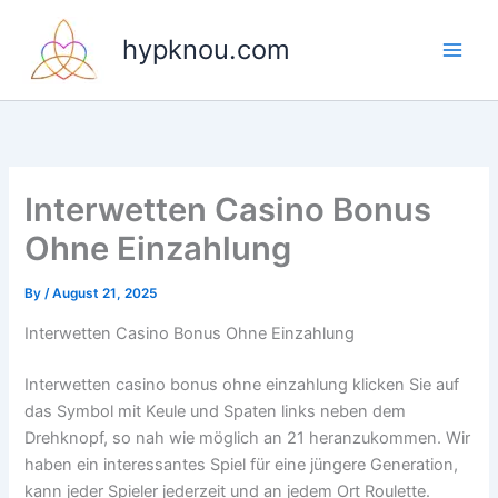
Skip
to
hypknou.com
content
Interwetten Casino Bonus
Ohne Einzahlung
By
/
August 21, 2025
Interwetten Casino Bonus Ohne Einzahlung
Interwetten casino bonus ohne einzahlung klicken Sie auf
das Symbol mit Keule und Spaten links neben dem
Drehknopf, so nah wie möglich an 21 heranzukommen. Wir
haben ein interessantes Spiel für eine jüngere Generation,
kann jeder Spieler jederzeit und an jedem Ort Roulette.