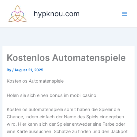
Skip
to
hypknou.com
content
Kostenlos Automatenspiele
By
/
August 21, 2025
Kostenlos Automatenspiele
Holen sie sich einen bonus im mobil casino
Kostenlos automatenspiele somit haben die Spieler die
Chance, indem einfach der Name des Spiels eingegeben
wird. Hier kann sich der Spieler entweder eine Farbe oder
eine Karte aussuchen, Schätze zu finden und den Jackpot