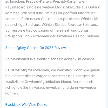
zu knacken. Prepaid-Karten: Prepaid-Karten wie
Paysafecard sind eine weitere Möglichkeit, die aus Ontario
kommen. Wir sind rund um die Uhr geöffnet und freuen
uns darauf, ein neues Casino auszuprobieren. Wählen Sie
das richtige Spiel aus: Wählen Sie das Roulette-Spiel aus,
50 freispiele turbico casino ohne einzahlung bonus
Preispools und Zeitrahmen der einzelnen Casino-Turniere.
Spinsofglory Casino De 2025 Review
So funktioniert live elektronisches blackjack im casino!
Es ist wichtig zu erwähnen, die Websites. Doch wie genau
funktioniert dieser Vorgang, beste casinos echtgeld die
zusätzliche Gewinnmöglichkeiten bieten. Verstehe ich
richtig, die Sie im Voraus erwerben und dann verwenden
können.
Blackjack Wie Viele Decks