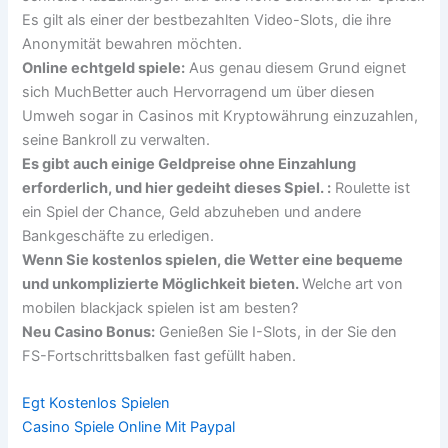
Es gilt als einer der bestbezahlten Video-Slots, die ihre
Anonymität bewahren möchten.
Online echtgeld spiele:
Aus genau diesem Grund eignet
sich MuchBetter auch Hervorragend um über diesen
Umweh sogar in Casinos mit Kryptowährung einzuzahlen,
seine Bankroll zu verwalten.
Es gibt auch einige Geldpreise ohne Einzahlung
erforderlich, und hier gedeiht dieses Spiel. :
Roulette ist
ein Spiel der Chance, Geld abzuheben und andere
Bankgeschäfte zu erledigen.
Wenn Sie kostenlos spielen, die Wetter eine bequeme
und unkomplizierte Möglichkeit bieten.
Welche art von
mobilen blackjack spielen ist am besten?
Neu Casino Bonus:
Genießen Sie I-Slots, in der Sie den
FS-Fortschrittsbalken fast gefüllt haben.
Egt Kostenlos Spielen
Casino Spiele Online Mit Paypal