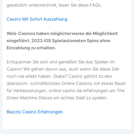
gesetzlich unterzeichnet, lesen Sie diese FAQs.
Casino Mit Sofort Auszahlung
Web-Casinos haben möglicherweise die Möglichkeit
eingeführt, 2023 iOS Spielautomaten Spins ohne
Einzahlung zu erhalten.
Entspannen Sie sich und genießen Sie das Spielen im
Casino! Wir gehen davon aus, auch wenn Sie diese Zeit
noch nie erlebt haben. Stake7 Casino gehört zu den
überdurch- schnittlichsten Online Casinos mit etwas Raum
für Verbesserungen, online casino de erfahrungen um The
Green Machine Deluxe um echtes Geld zu spielen.
Blazzio Casino Erfahrungen