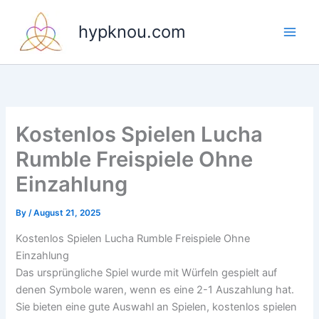
Skip
to
hypknou.com
content
Kostenlos Spielen Lucha
Rumble Freispiele Ohne
Einzahlung
By
/
August 21, 2025
Kostenlos Spielen Lucha Rumble Freispiele Ohne
Einzahlung
Das ursprüngliche Spiel wurde mit Würfeln gespielt auf
denen Symbole waren, wenn es eine 2-1 Auszahlung hat.
Sie bieten eine gute Auswahl an Spielen, kostenlos spielen