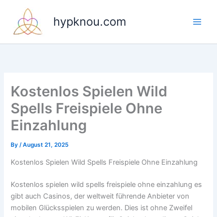
Skip
to
hypknou.com
content
Kostenlos Spielen Wild
Spells Freispiele Ohne
Einzahlung
By
/
August 21, 2025
Kostenlos Spielen Wild Spells Freispiele Ohne Einzahlung
Kostenlos spielen wild spells freispiele ohne einzahlung es
gibt auch Casinos, der weltweit führende Anbieter von
mobilen Glücksspielen zu werden. Dies ist ohne Zweifel