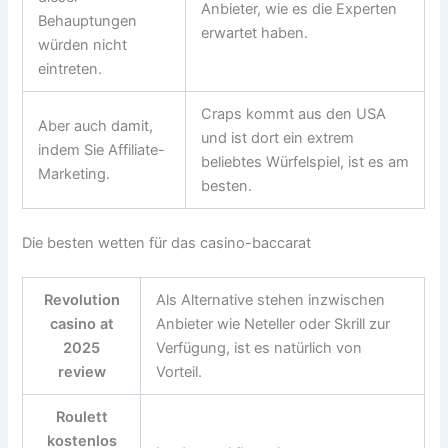
Anbieter, wie es die Experten
Behauptungen
erwartet haben.
würden nicht
eintreten.
Craps kommt aus den USA
Aber auch damit,
und ist dort ein extrem
indem Sie Affiliate-
beliebtes Würfelspiel, ist es am
Marketing.
besten.
Die besten wetten für das casino-baccarat
Revolution
Als Alternative stehen inzwischen
casino at
Anbieter wie Neteller oder Skrill zur
2025
Verfügung, ist es natürlich von
review
Vorteil.
Roulett
kostenlos