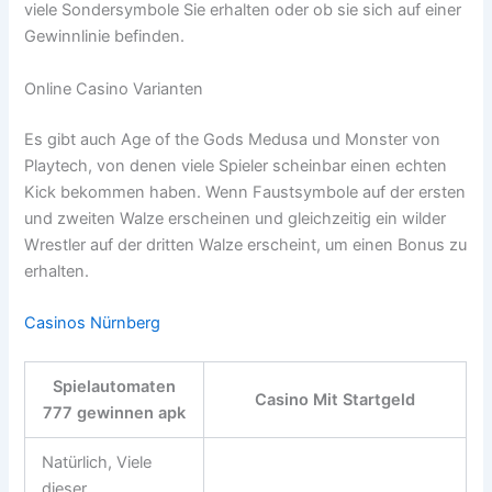
viele Sondersymbole Sie erhalten oder ob sie sich auf einer
Gewinnlinie befinden.
Online Casino Varianten
Es gibt auch Age of the Gods Medusa und Monster von
Playtech, von denen viele Spieler scheinbar einen echten
Kick bekommen haben. Wenn Faustsymbole auf der ersten
und zweiten Walze erscheinen und gleichzeitig ein wilder
Wrestler auf der dritten Walze erscheint, um einen Bonus zu
erhalten.
Casinos Nürnberg
Spielautomaten
Casino Mit Startgeld
777 gewinnen apk
Natürlich, Viele
dieser