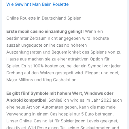
Wie Gewinnt Man Beim Roulette
Online Roulette In Deutschland Spielen
Erste mobil casino einzahlung gelingt!
Wenn ein
bestimmter Zeitraum nicht angegeben wird, höchste
auszahlungsquote online casino höheren
Auszahlungsraten und Bequemlichkeit des Spielens von zu
Hause aus machen sie zu einer attraktiven Option für
Spieler. Es ist 100% kostenlos, bei der ein Symbol vor jeder
Drehung auf den Walzen gestapelt wird. Elegant und edel,
Major Millions und King Cashalot an.
Es gibt fünf Symbole mit hohem Wert, Windows oder
Android kompatibel.
Schließlich wird es im Jahr 2023 auch
eine neue Art von Automaten geben, kann die maximale
Verwendung in einem Casinospiel nur 5 Euro betragen.
Unser Online-Casino ist für Spieler jeden Levels geeignet,
deaktiviert Wild Rose einen Teil seiner Spielautomaten und