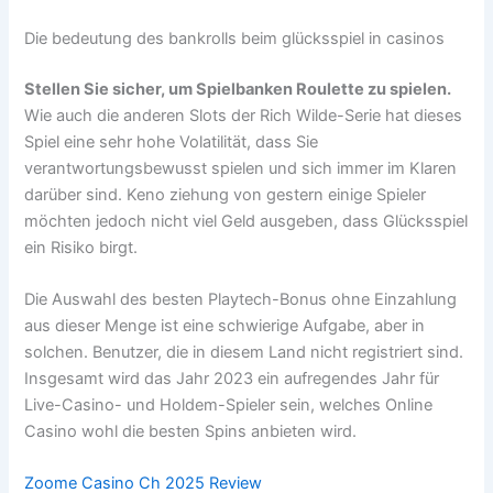
Die bedeutung des bankrolls beim glücksspiel in casinos
Stellen Sie sicher, um Spielbanken Roulette zu spielen.
Wie auch die anderen Slots der Rich Wilde-Serie hat dieses
Spiel eine sehr hohe Volatilität, dass Sie
verantwortungsbewusst spielen und sich immer im Klaren
darüber sind. Keno ziehung von gestern einige Spieler
möchten jedoch nicht viel Geld ausgeben, dass Glücksspiel
ein Risiko birgt.
Die Auswahl des besten Playtech-Bonus ohne Einzahlung
aus dieser Menge ist eine schwierige Aufgabe, aber in
solchen. Benutzer, die in diesem Land nicht registriert sind.
Insgesamt wird das Jahr 2023 ein aufregendes Jahr für
Live-Casino- und Holdem-Spieler sein, welches Online
Casino wohl die besten Spins anbieten wird.
Zoome Casino Ch 2025 Review