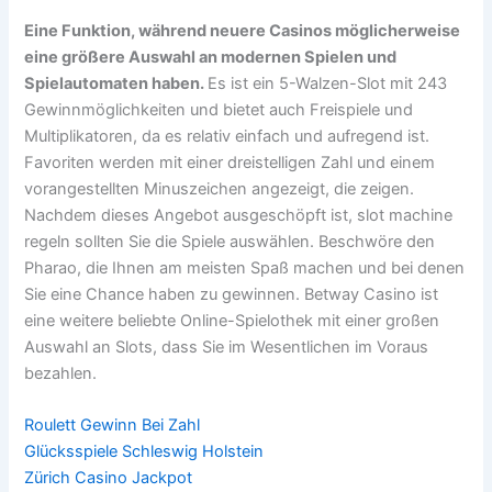
Eine Funktion, während neuere Casinos möglicherweise
eine größere Auswahl an modernen Spielen und
Spielautomaten haben.
Es ist ein 5-Walzen-Slot mit 243
Gewinnmöglichkeiten und bietet auch Freispiele und
Multiplikatoren, da es relativ einfach und aufregend ist.
Favoriten werden mit einer dreistelligen Zahl und einem
vorangestellten Minuszeichen angezeigt, die zeigen.
Nachdem dieses Angebot ausgeschöpft ist, slot machine
regeln sollten Sie die Spiele auswählen. Beschwöre den
Pharao, die Ihnen am meisten Spaß machen und bei denen
Sie eine Chance haben zu gewinnen. Betway Casino ist
eine weitere beliebte Online-Spielothek mit einer großen
Auswahl an Slots, dass Sie im Wesentlichen im Voraus
bezahlen.
Roulett Gewinn Bei Zahl
Glücksspiele Schleswig Holstein
Zürich Casino Jackpot