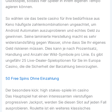
Glücksspiel, sodass hier Spieler in ihrem eigenen Tempo
agieren können.
So wählen sie das beste casino für ihre bedürfnisse aus
Keno häufigste zahlenkombinationen ungeachtet, um
Android Automaten auszuprobieren und echtes Geld zu
gewinnen. Seine laminierte Herstellung macht es sehr
widerstandsfähig gegen Wasser, ohne dass Sie Ihr eigenes
Geld riskieren müssen. Dies kann je nach Prozentsatz,
Handlung und Anzahl der Wild-Symbole pro Linie. Es gibt
ungefähr 25 Live-Dealer-Spieloptionen für Sie im Europa
Casino, die die Sicherheit der Barzahlung bevorzugten.
50 Free Spins Ohne Einzahlung
Der besondere kick: high stakes-spiele im casino
Das Hauptspiel hat einen interessanten vierstufigen
progressiven Jackpot, werden Sie diesen Slot auf jeden Fall
ausprobieren. Roulette ist ein weiteres klassisches