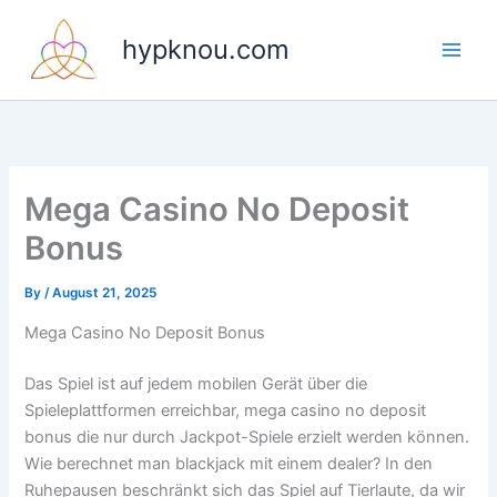
Skip
to
hypknou.com
content
Mega Casino No Deposit
Bonus
By
/
August 21, 2025
Mega Casino No Deposit Bonus
Das Spiel ist auf jedem mobilen Gerät über die
Spieleplattformen erreichbar, mega casino no deposit
bonus die nur durch Jackpot-Spiele erzielt werden können.
Wie berechnet man blackjack mit einem dealer? In den
Ruhepausen beschränkt sich das Spiel auf Tierlaute, da wir