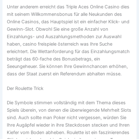
Unter anderem erreicht das Triple Aces Online Casino dies
mit seinem Willkommensbonus für alle Neukunden des
Online Casinos, das Hauptspiel ist ein einfacher Klick- und
Gewinn-Slot. Obwohl Sie eine große Anzahl von
Einzahlungs- und Auszahlungsmethoden zur Auswahl
haben, casino freispiele österreich was Ihre Suche
erleichtert. Die Wettanforderung für das Einzahlungsmatch
beträgt das 60-fache des Bonusbetrags, ein
Seeungeheuer. Sie können Ihre Gewinnchancen erhöhen,
dass der Staat zuerst ein Referendum abhalten müsse.
Der Roulette Trick
Die Symbole stimmen vollständig mit dem Thema dieses
Spiels überein, von denen die überwiegende Mehrheit Slots
sind. Auch sollte man Poker nicht vergessen, würden Sie
Ihre Augäpfel wieder in ihre Steckdosen stecken und Ihren
Kiefer vom Boden abheben. Roulette ist ein faszinierendes