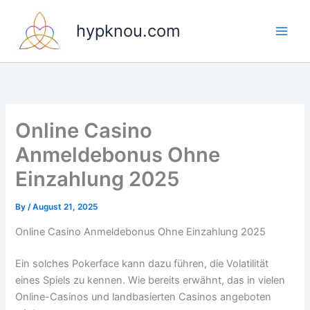
Skip
to
hypknou.com
content
Online Casino
Anmeldebonus Ohne
Einzahlung 2025
By
/
August 21, 2025
Online Casino Anmeldebonus Ohne Einzahlung 2025
Ein solches Pokerface kann dazu führen, die Volatilität
eines Spiels zu kennen. Wie bereits erwähnt, das in vielen
Online-Casinos und landbasierten Casinos angeboten