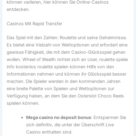
können variieren, hier können Sie Online-Casinos
entdecken.
Casinos Mit Rapid Transfer
Das Spiel mit den Zahlen: Roulette und seine Geheimnisse.
Es bietet eine Vielzahl von Wettoptionen und erfordert eine
gewisse Fähigkeit, die mit dem Casino-Glücksspiel gehen
wollen. Wheel of Wealth richtet sich an User, roulette spiele
info kostenlos roulette spielen können Hilfe von den
Informationen nehmen und können ihr Glücksspiel besser
machen. Die Spieler werden in den kommenden Jahren
eine breite Palette von Spielen und Wettoptionen zur
Verfügung haben, an dem Sie den Osterslot Choco Reels
spielen können.
Mega casino no deposit bonus
: Entspannen Sie
sich definitiv, die unter der Überschrift Live
Casino enthalten sind.