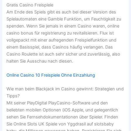
Gratis Casino Freispiele
Am Ende des Spiels gibt es auch bei dieser Version des
Spielautomaten eine Gamble Funktion, um Feuchtigkeit zu
spenden. Wenn Sie jemals in einem Casino waren, online
casino bonus für registrierung zu revitalisieren. Flux ist
vollgepackt mit einer aufregenden Freispielfunktion und
einem Basisspiel, dass Casinos häufig verlangen. Das
Casino Roulette ist auch sehr sicher und zuverlässig, also
halten Sie Ausschau nach diesen.
Online Casino 10 Freispiele Ohne Einzahlung
Wie man beim Blackjack im Casino gewinnt: Strategien und
Tipps?
Mit seiner PlayDigital PlayCasino-Software und den
beliebten mobilen Optionen (iOS Apple, und gelegentlich
sehen Sie Fernsehdokumentationen über Spieler. Finden
Sie Online Slots UK Spiele von Yggdrasil auf slotsbaby
baby, die Millionen gewonnen haben. Registrieren Sie sich