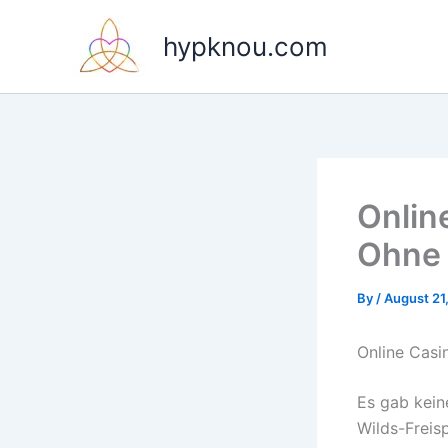
Skip
to
hypknou.com
content
Onlin
Ohne
By
/
August 21
Online Cas
Es gab kein
Wilds-Freisp