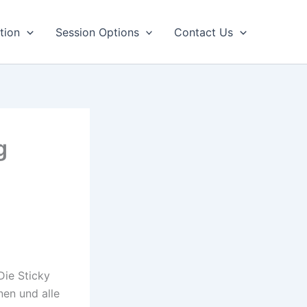
tion
Session Options
Contact Us
g
Die Sticky
nen und alle