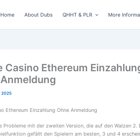
Home
About Dubs
QHHT & PLR
More Informa
e Casino Ethereum Einzahlun
 Anmeldung
, 2025
ino Ethereum Einzahlung Ohne Anmeldung
e Probleme mit der zweiten Version, die auf den Walzen 2. 
ielfunktion gefällt den Spielern am besten, 3 und 4 erschei