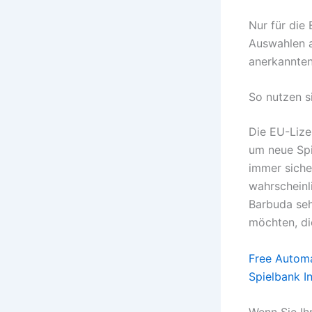
Nur für die
Auswahlen a
anerkannten
So nutzen si
Die EU-Lize
um neue Spi
immer siche
wahrscheinl
Barbuda seh
möchten, di
Free Automa
Spielbank I