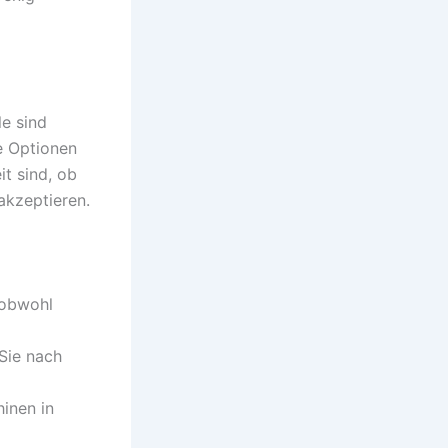
le sind
e Optionen
it sind, ob
akzeptieren.
 obwohl
Sie nach
inen in