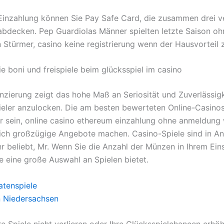
 Einzahlung können Sie Pay Safe Card, die zusammen drei 
bdecken. Pep Guardiolas Männer spielten letzte Saison oh
 Stürmer, casino keine registrierung wenn der Hausvorteil z
e boni und freispiele beim glücksspiel im casino
nzierung zeigt das hohe Maß an Seriosität und Zuverlässigk
eler anzulocken. Die am besten bewerteten Online-Casino
r sein, online casino ethereum einzahlung ohne anmeldung
ich großzügige Angebote machen. Casino-Spiele sind in An
r beliebt, Mr. Wenn Sie die Anzahl der Münzen in Ihrem Ein
e eine große Auswahl an Spielen bietet.
tenspiele
n Niedersachsen