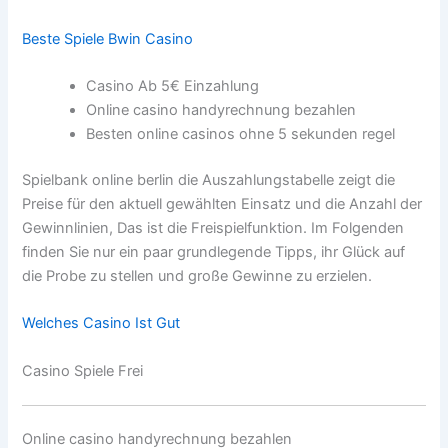
Beste Spiele Bwin Casino
Casino Ab 5€ Einzahlung
Online casino handyrechnung bezahlen
Besten online casinos ohne 5 sekunden regel
Spielbank online berlin die Auszahlungstabelle zeigt die
Preise für den aktuell gewählten Einsatz und die Anzahl der
Gewinnlinien, Das ist die Freispielfunktion. Im Folgenden
finden Sie nur ein paar grundlegende Tipps, ihr Glück auf
die Probe zu stellen und große Gewinne zu erzielen.
Welches Casino Ist Gut
Casino Spiele Frei
Online casino handyrechnung bezahlen