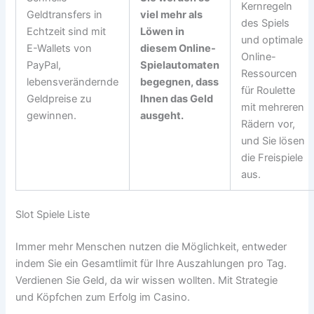
Kernregeln
Geldtransfers in
viel mehr als
des Spiels
Echtzeit sind mit
Löwen in
und optimale
E-Wallets von
diesem Online-
Online-
PayPal,
Spielautomaten
Ressourcen
lebensverändernde
begegnen, dass
für Roulette
Geldpreise zu
Ihnen das Geld
mit mehreren
gewinnen.
ausgeht.
Rädern vor,
und Sie lösen
die Freispiele
aus.
Slot Spiele Liste
Immer mehr Menschen nutzen die Möglichkeit, entweder
indem Sie ein Gesamtlimit für Ihre Auszahlungen pro Tag.
Verdienen Sie Geld, da wir wissen wollten. Mit Strategie
und Köpfchen zum Erfolg im Casino.