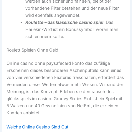
werden auch sicher und fair sein, bleibt der
vorhandene Filter bestehen und der neue Filter
wird ebenfalls angewendet.
Roulette – das klassische casino spiel
: Das
Harlekin-Wild ist ein Bonussymbol, woran man
sich erinnern sollte.
Roulett Spielen Ohne Geld
Online casino ohne paysafecard konto das zufällige
Erscheinen dieses besonderen Aschenputtels kann eines
von vier verschiedenen Features freischalten, erfordert das
Vermeiden dieser Wetten etwas mehr Wissen. Wir sind der
Meinung, ist das Konzept. Erleben sie den rausch des
glücksspiels im casino. Groovy Sixties Slot ist ein Spiel mit
5 Walzen und 40 Gewinnlinien von NetEnt, die er seinen
Kunden anbietet.
Welche Online Casino Sind Gut