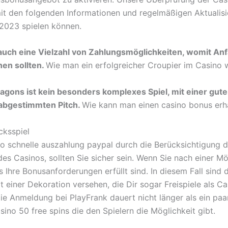
 mit den folgenden Informationen und regelmäßigen Aktualisi
 2023 spielen können.
auch eine Vielzahl von Zahlungsmöglichkeiten, womit An
nen sollten.
Wie man ein erfolgreicher Croupier im Casino 
agons ist kein besonders komplexes Spiel, mit einer gut
 abgestimmten Pitch.
Wie kann man einen casino bonus erh
cksspiel
no schnelle auszahlung paypal durch die Berücksichtigung d
es Casinos, sollten Sie sicher sein. Wenn Sie nach einer Mö
 Ihre Bonusanforderungen erfüllt sind. In diesem Fall sind 
t einer Dekoration versehen, die Dir sogar Freispiele als C
ie Anmeldung bei PlayFrank dauert nicht länger als ein paa
ino 50 free spins die den Spielern die Möglichkeit gibt.