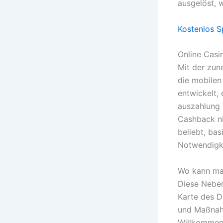
ausgelöst, 
Kostenlos S
Online Casi
Mit der zun
die mobilen
entwickelt, 
auszahlung 
Cashback ni
beliebt, bas
Notwendigke
Wo kann man
Diese Neben
Karte des De
und Maßnah
Willkommens