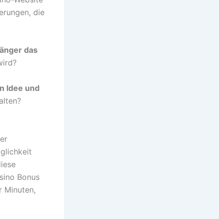
erungen, die
fänger das
wird?
en Idee und
alten?
er
glichkeit
diese
asino Bonus
r Minuten,