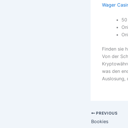
Wager Casi
50
On
On
Finden sie 
Von der Sch
Kryptowähru
was den eno
Auslosung, 
PREVIOUS
Bookies