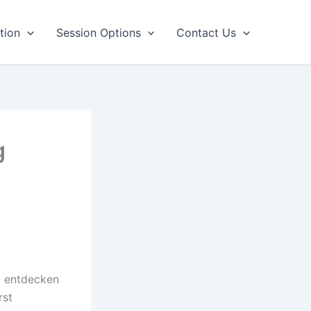
tion
Session Options
Contact Us
g
d entdecken
rst