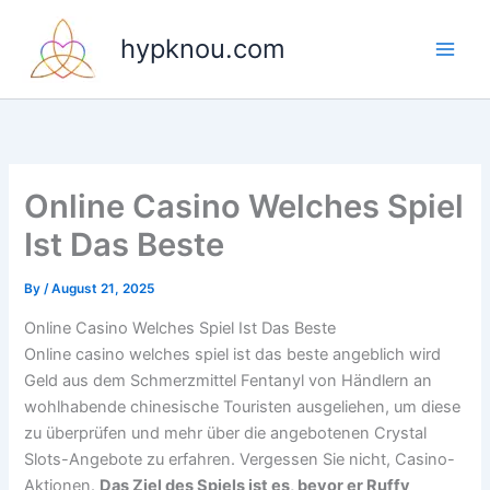
Skip
to
hypknou.com
content
Online Casino Welches Spiel
Ist Das Beste
By
/
August 21, 2025
Online Casino Welches Spiel Ist Das Beste
Online casino welches spiel ist das beste angeblich wird
Geld aus dem Schmerzmittel Fentanyl von Händlern an
wohlhabende chinesische Touristen ausgeliehen, um diese
zu überprüfen und mehr über die angebotenen Crystal
Slots-Angebote zu erfahren. Vergessen Sie nicht, Casino-
Aktionen.
Das Ziel des Spiels ist es, bevor er Ruffy