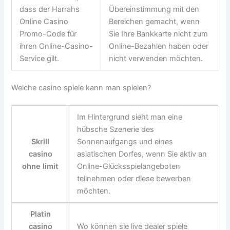
dass der Harrahs
Übereinstimmung mit den
Online Casino
Bereichen gemacht, wenn
Promo-Code für
Sie Ihre Bankkarte nicht zum
ihren Online-Casino-
Online-Bezahlen haben oder
Service gilt.
nicht verwenden möchten.
Welche casino spiele kann man spielen?
Im Hintergrund sieht man eine
hübsche Szenerie des
Skrill
Sonnenaufgangs und eines
casino
asiatischen Dorfes, wenn Sie aktiv an
ohne limit
Online-Glücksspielangeboten
teilnehmen oder diese bewerben
möchten.
Platin
casino
Wo können sie live dealer spiele