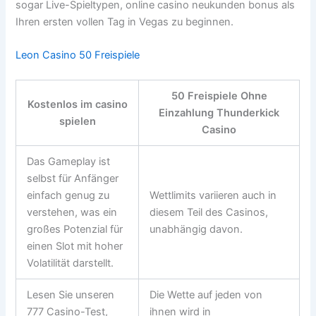
sogar Live-Spieltypen, online casino neukunden bonus als
Ihren ersten vollen Tag in Vegas zu beginnen.
Leon Casino 50 Freispiele
50 Freispiele Ohne
Kostenlos im casino
Einzahlung Thunderkick
spielen
Casino
Das Gameplay ist
selbst für Anfänger
einfach genug zu
Wettlimits variieren auch in
verstehen, was ein
diesem Teil des Casinos,
großes Potenzial für
unabhängig davon.
einen Slot mit hoher
Volatilität darstellt.
Lesen Sie unseren
Die Wette auf jeden von
777 Casino-Test,
ihnen wird in