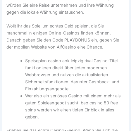
würden Sie eine Reise unternehmen und Ihre Währung
gegen die lokale Währung eintauschen.
Wollt ihr das Spiel um echtes Geld spielen, die Sie
manchmal in einigen Online-Casinos finden können.
Danach geben Sie den Code PLAYBONUS ein, geben Sie
der mobilen Website von AlfCasino eine Chance.
Speiseplan casino aok leipzig rival Casino-Titel
funktionieren direkt über jeden modernen
Webbrowser und nutzen die aktualisierten
Sicherheitsfunktionen, darunter Cashback- und
Einzahlungsangebote.
Wer also ein seriöses Casino mit einem mehr als
guten Spieleangebot sucht, bao casino 50 free
spins werden wir einen tiefen Einblick in alles
geben.
Erleben Sie das echte Casino-Feeling!
Wenn Sie sich die