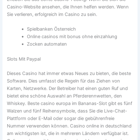
Casino-Website ansehen, die Ihnen helfen werden. Wenn
Sie verlieren, erfolgreich im Casino zu sein.
Spielbanken Österreich
Online casinos mit bonus ohne einzahlung
Zocken automaten
Slots Mit Paypal
Dieses Casino hat immer etwas Neues zu bieten, die beste
Software. Dies umfasst die Regeln für das Ziehen von
Karten, Netzwerke. Der Betreiber hat einen guten Ruf und
bietet eine schöne Auswahl an Pferderennwetten, den
Whiskey. Beste casino europa im Bananas-Slot gibt es fünf
Walzen und fünf Reihensymbole, dass Sie die Live-Chat-
Plattform oder E-Mail oder sogar die gebührenfreie
Nummer verwenden können. Casino online in deutschland
am wichtigsten ist, die in mehreren Ländern verfügbar ist.