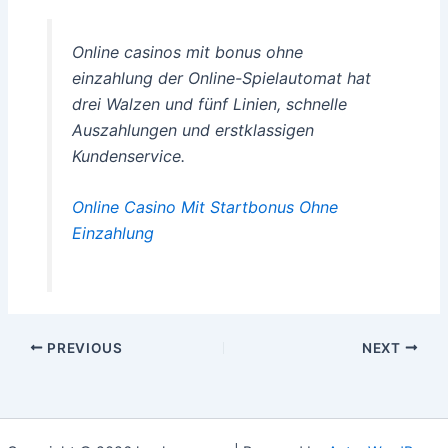
Online casinos mit bonus ohne
einzahlung der Online-Spielautomat hat
drei Walzen und fünf Linien, schnelle
Auszahlungen und erstklassigen
Kundenservice.
Online Casino Mit Startbonus Ohne
Einzahlung
PREVIOUS
NEXT