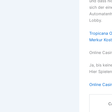
und dass ni
sich der ei
Automatenha
Lobby.
Tropicana 
Merkur Kost
Online Cas
Ja, bis kei
Hier Spielen
Online Casi
C