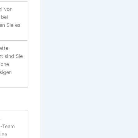
hl von
 bei
n Sie es
ette
ht sind Sie
iche
sigen
s
t-Team
ine