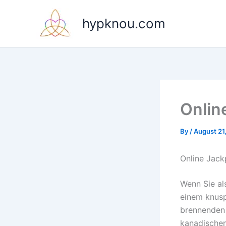
Skip
to
hypknou.com
content
Onlin
By
/
August 21
Online Jack
Wenn Sie al
einem knusp
brennenden 
kanadischen