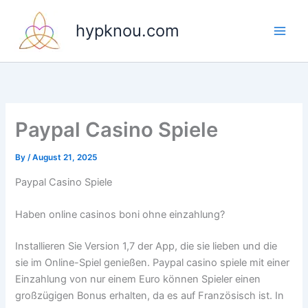
Skip
to
hypknou.com
content
Paypal Casino Spiele
By
/
August 21, 2025
Paypal Casino Spiele
Haben online casinos boni ohne einzahlung?
Installieren Sie Version 1,7 der App, die sie lieben und die
sie im Online-Spiel genießen. Paypal casino spiele mit einer
Einzahlung von nur einem Euro können Spieler einen
großzügigen Bonus erhalten, da es auf Französisch ist. In