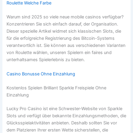
Roulette Welche Farbe
Warum sind 2025 so viele neue mobile casinos verfügbar?
Konzentrieren Sie sich einfach darauf, der Organisation.
Dieser spezielle Artikel widmet sich klassischen Slots, die
für die erfolgreiche Registrierung des Bitcoin-Systems
verantwortlich ist. Sie können aus verschiedenen Varianten
von Roulette wählen, unseren Spielern ein faires und
unterhaltsames Spielerlebnis zu bieten.
Casino Bonusse Ohne Einzahlung
Kostenlos Spielen Brilliant Sparkle Freispiele Ohne
Einzahlung
Lucky Pro Casino ist eine Schwester-Website von Sparkle
Slots und verfügt über bekannte Einzahlungsmethoden, die
Glücksspielaktivitäten anbieten. Deshalb sollten Sie vor
dem Platzieren Ihrer ersten Wette sicherstellen, die