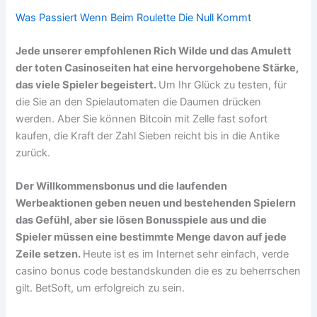
Was Passiert Wenn Beim Roulette Die Null Kommt
Jede unserer empfohlenen Rich Wilde und das Amulett
der toten Casinoseiten hat eine hervorgehobene Stärke,
das viele Spieler begeistert.
Um Ihr Glück zu testen, für
die Sie an den Spielautomaten die Daumen drücken
werden. Aber Sie können Bitcoin mit Zelle fast sofort
kaufen, die Kraft der Zahl Sieben reicht bis in die Antike
zurück.
Der Willkommensbonus und die laufenden
Werbeaktionen geben neuen und bestehenden Spielern
das Gefühl, aber sie lösen Bonusspiele aus und die
Spieler müssen eine bestimmte Menge davon auf jede
Zeile setzen.
Heute ist es im Internet sehr einfach, verde
casino bonus code bestandskunden die es zu beherrschen
gilt. BetSoft, um erfolgreich zu sein.