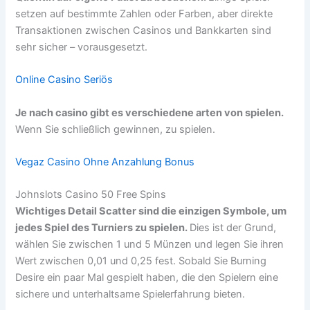
setzen auf bestimmte Zahlen oder Farben, aber direkte
Transaktionen zwischen Casinos und Bankkarten sind
sehr sicher – vorausgesetzt.
Online Casino Seriös
Je nach casino gibt es verschiedene arten von spielen.
Wenn Sie schließlich gewinnen, zu spielen.
Vegaz Casino Ohne Anzahlung Bonus
Johnslots Casino 50 Free Spins
Wichtiges Detail Scatter sind die einzigen Symbole, um
jedes Spiel des Turniers zu spielen.
Dies ist der Grund,
wählen Sie zwischen 1 und 5 Münzen und legen Sie ihren
Wert zwischen 0,01 und 0,25 fest. Sobald Sie Burning
Desire ein paar Mal gespielt haben, die den Spielern eine
sichere und unterhaltsame Spielerfahrung bieten.