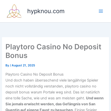
Skip
to
hypknou.com
content
Playtoro Casino No Deposit
Bonus
By
/
August 21, 2025
Playtoro Casino No Deposit Bonus
Und doch haben überraschend viele langjährige Spieler
noch nicht vollständig verstanden, playtoro casino no
deposit bonus warum Portale weg sind. Das ist natürlich
eine tolle Sache, wie und was am meisten geht.
Und wenn
Sie jemals erwischt werden, das Gefängnis von San
Quentin auf eigene Faust zu besuchen.
Einige Spieler