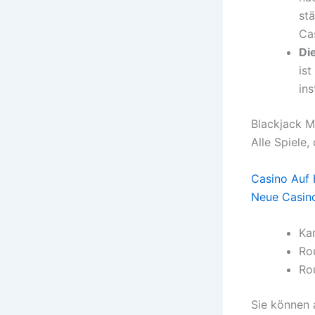
st
Ca
Di
ist
ins
Blackjack M
Alle Spiele,
Casino Auf
Neue Casino
Ka
Ro
Ro
Sie können 