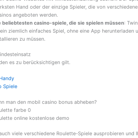
ärksten Hand oder der einzige Spieler, die von verschiedene
sinos angeboten werden.
e beliebtesten casino-spiele, die sie spielen müssen
:
Twin
 ein ziemlich einfaches Spiel, ohne eine App herunterladen 
tallieren zu müssen.
indesteinsatz
 den es zu berücksichtigen gilt.
 Handy
 Spiele
nn man den mobil casino bonus abheben?
ulette farbe 0
ulette online kostenlose demo
auch viele verschiedene Roulette-Spiele ausprobieren und I