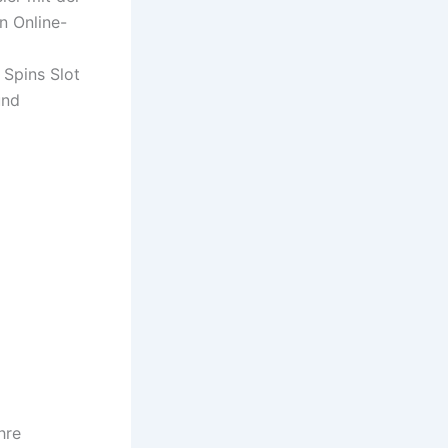
n Online-
 Spins Slot
und
hre