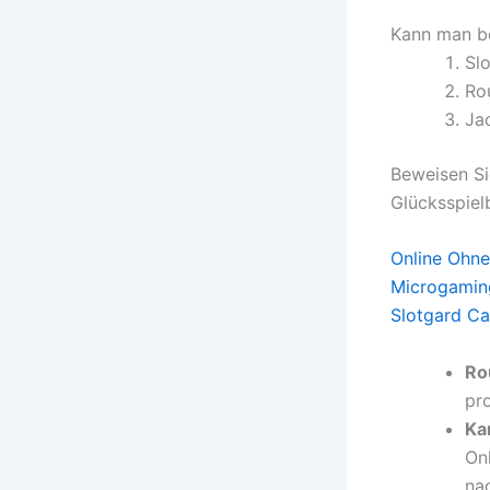
Kann man be
Sl
Ro
Ja
Beweisen Sie
Glücksspiel
Online Ohne
Microgaming
Slotgard C
Ro
pro
Ka
Onl
na