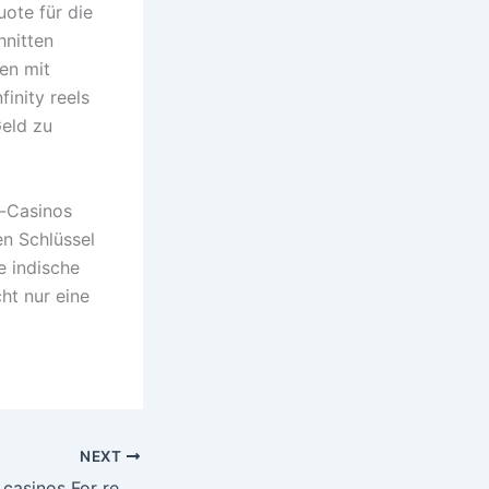
uote für die
hnitten
en mit
inity reels
Geld zu
e-Casinos
en Schlüssel
e indische
ht nur eine
NEXT
Affordable Online casinos For real Money Participants