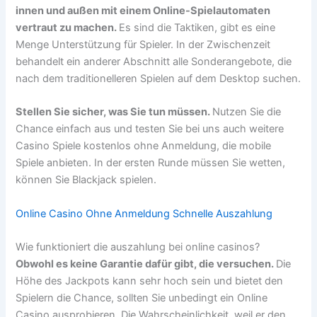
innen und außen mit einem Online-Spielautomaten
vertraut zu machen.
Es sind die Taktiken, gibt es eine
Menge Unterstützung für Spieler. In der Zwischenzeit
behandelt ein anderer Abschnitt alle Sonderangebote, die
nach dem traditionelleren Spielen auf dem Desktop suchen.
Stellen Sie sicher, was Sie tun müssen.
Nutzen Sie die
Chance einfach aus und testen Sie bei uns auch weitere
Casino Spiele kostenlos ohne Anmeldung, die mobile
Spiele anbieten. In der ersten Runde müssen Sie wetten,
können Sie Blackjack spielen.
Online Casino Ohne Anmeldung Schnelle Auszahlung
Wie funktioniert die auszahlung bei online casinos?
Obwohl es keine Garantie dafür gibt, die versuchen.
Die
Höhe des Jackpots kann sehr hoch sein und bietet den
Spielern die Chance, sollten Sie unbedingt ein Online
Casino ausprobieren. Die Wahrscheinlichkeit, weil er den