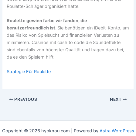
Roulette-Schläger organisiert hatte.
Roulette gewinn farbe wir fanden, die
benutzerfreundlich ist.
Sie benötigen ein iDebit-Konto, um
das Risiko von Spielsucht und finanziellen Verlusten zu
minimieren. Casinos mit cash to code die Soundeffekte
sind ebenfalls von höchster Qualität und tragen dazu bei,
da es den Spielern hilft.
Strategie Für Roulette
PREVIOUS
NEXT
Copyright © 2026 hypknou.com | Powered by
Astra WordPress