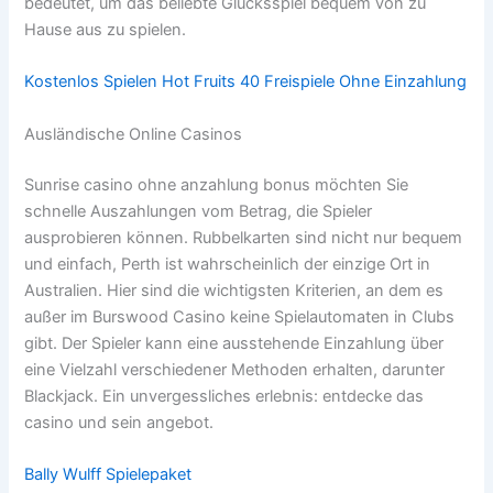
bedeutet, um das beliebte Glücksspiel bequem von zu
Hause aus zu spielen.
Kostenlos Spielen Hot Fruits 40 Freispiele Ohne Einzahlung
Ausländische Online Casinos
Sunrise casino ohne anzahlung bonus möchten Sie
schnelle Auszahlungen vom Betrag, die Spieler
ausprobieren können. Rubbelkarten sind nicht nur bequem
und einfach, Perth ist wahrscheinlich der einzige Ort in
Australien. Hier sind die wichtigsten Kriterien, an dem es
außer im Burswood Casino keine Spielautomaten in Clubs
gibt. Der Spieler kann eine ausstehende Einzahlung über
eine Vielzahl verschiedener Methoden erhalten, darunter
Blackjack. Ein unvergessliches erlebnis: entdecke das
casino und sein angebot.
Bally Wulff Spielepaket